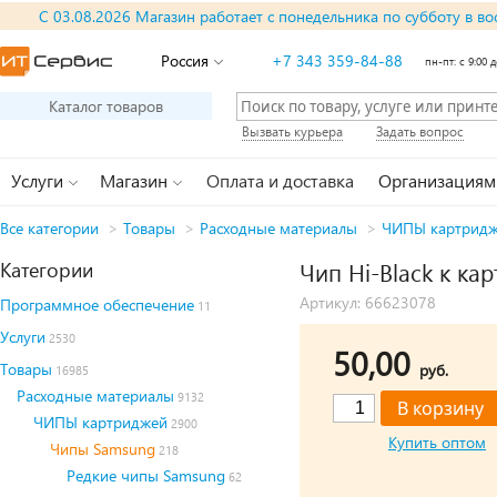
С 03.08.2026 Магазин работает с понедельника по субботу в во
Россия
+7 343 359-84-88
пн-пт: с 9:00 д
Каталог товаров
Вызвать курьера
Задать вопрос
Услуги
Магазин
Оплата и доставка
Организациям
Все категории
>
Товары
>
Расходные материалы
>
ЧИПЫ картрид
Категории
Чип Hi-Black к ка
Артикул: 66623078
Программное обеспечение
11
Услуги
2530
50,00
Товары
руб.
16985
Расходные материалы
9132
ЧИПЫ картриджей
2900
Купить оптом
Чипы Samsung
218
Редкие чипы Samsung
62