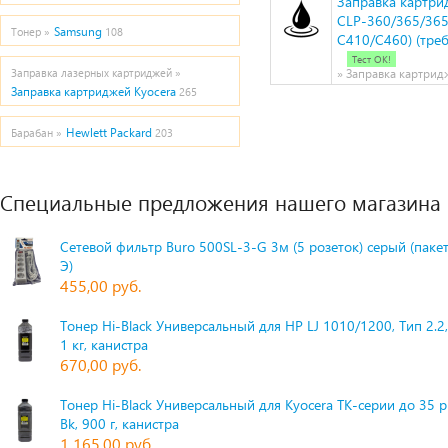
Заправка картри
CLP-360/365/36
Samsung
Тонер »
108
C410/C460) (тре
Тест ОК!
Заправка лазерных картриджей »
» Заправка картри
Заправка картриджей Kyocera
265
Hewlett Packard
Барабан »
203
Специальные предложения нашего магазина
Сетевой фильтр Buro 500SL-3-G 3м (5 розеток) серый (паке
Э)
455,00 руб.
Тонер Hi-Black Универсальный для HP LJ 1010/1200, Тип 2.2,
1 кг, канистра
670,00 руб.
Тонер Hi-Black Универсальный для Kyocera TK-серии до 35 
Bk, 900 г, канистра
1 165,00 руб.