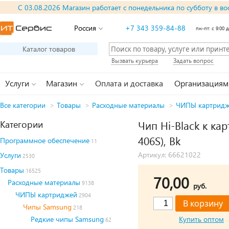
С 03.08.2026 Магазин работает с понедельника по субботу в во
Россия
+7 343 359-84-88
пн-пт: с 9:00 д
Каталог товаров
Вызвать курьера
Задать вопрос
Услуги
Магазин
Оплата и доставка
Организациям
Все категории
>
Товары
>
Расходные материалы
>
ЧИПЫ картрид
Категории
Чип Hi-Black к ка
406S), Bk
Программное обеспечение
11
Артикул: 66621022
Услуги
2530
Товары
16525
70,00
Расходные материалы
9138
руб.
ЧИПЫ картриджей
2904
Чипы Samsung
218
Редкие чипы Samsung
Купить оптом
62