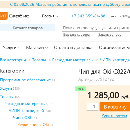
С 03.08.2026 Магазин работает с понедельника по субботу в во
Россия
+7 343 359-84-88
пн-пт: с 9:00 д
Каталог товаров
Вызвать курьера
Задать вопрос
Услуги
Магазин
Оплата и доставка
Организациям
Все категории
>
Товары
>
Расходные материалы
>
ЧИПЫ картрид
Категории
Чип для Oki C822/
Артикул: 67912792
Программное обеспечение
11
Услуги
2530
1 285,00
Товары
руб.
16525
Расходные материалы
9138
ЧИПЫ картриджей
2904
Купить оптом
Чипы OKI
181
Редкие чипы Oki
24