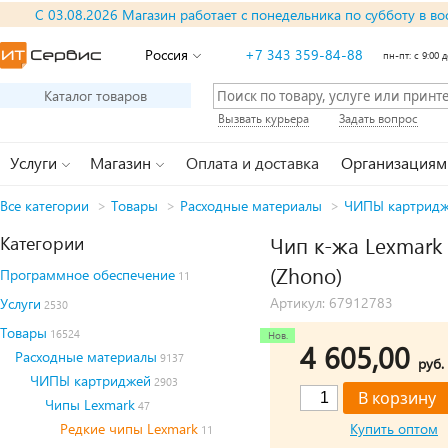
С 03.08.2026 Магазин работает с понедельника по субботу в во
Россия
+7 343 359-84-88
пн-пт: с 9:00 д
Каталог товаров
Вызвать курьера
Задать вопрос
Услуги
Магазин
Оплата и доставка
Организациям
Все категории
>
Товары
>
Расходные материалы
>
ЧИПЫ картрид
Категории
Чип к-жа Lexmark 
(Zhono)
Программное обеспечение
11
Артикул: 67912783
Услуги
2530
Товары
16524
4 605,00
Расходные материалы
9137
руб.
ЧИПЫ картриджей
2903
Чипы Lexmark
47
Редкие чипы Lexmark
Купить оптом
11