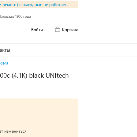
и ремонт) в выходные не работает.
Площадь 1905 года
Войти
Корзина
акты
cera
0c (4.1K) black UNItech
ет измениться