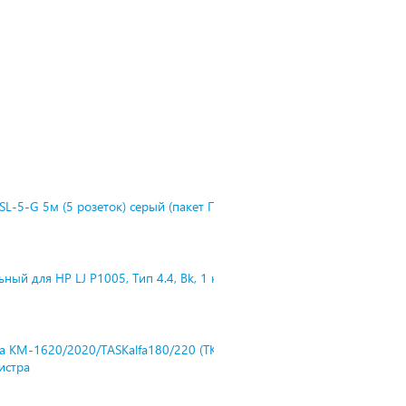
L-5-G 5м (5 розеток) серый (пакет П
ный для HP LJ P1005, Тип 4.4, Bk, 1 к
ra KM-1620/2020/TASKalfa180/220 (TK-
нистра