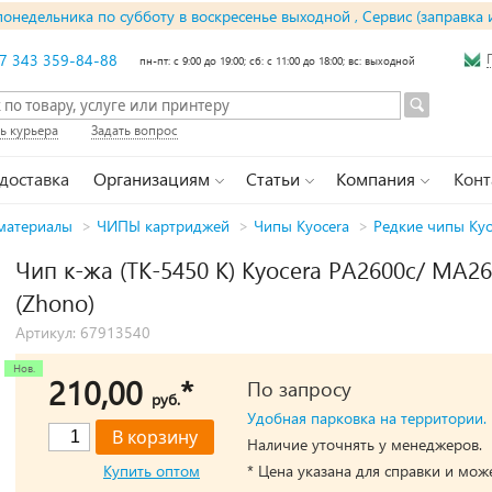
понедельника по субботу в воскресенье выходной , Сервис (заправка 
7 343 359-84-88
пн-пт: с 9:00 до 19:00; сб: с 11:00 до 18:00; вс: выходной
ь курьера
Задать вопрос
 доставка
Организациям
Статьи
Компания
Конт
материалы
>
ЧИПЫ картриджей
>
Чипы Kyocera
>
Редкие чипы Kyo
Чип к-жа (TK-5450 K) Kyocera PA2600c/ MA260
(Zhono)
Артикул: 67913540
210,00
*
По запросу
руб.
Удобная парковка на территории.
Наличие уточнять у менеджеров.
Купить оптом
* Цена указана для справки и мож