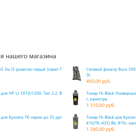
я нашего магазина
G 3м (5 розеток) серый (пакет П
Сетевой фильтр Buro 500S
Э)
495,00 руб.
для HP LJ 1010/1200, Тип 2.2, Bk,
Тонер Hi-Black Универсаль
г, канистра
1 310,00 руб.
 для Kyocera TK-серии до 35 ppm,
Тонер Hi-Black для Kyoce
410/TK-435) Bk, 870г, ка
1 280,00 руб.