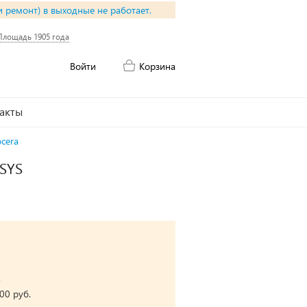
и ремонт) в выходные не работает.
Площадь 1905 года
Войти
Корзина
акты
cera
OSYS
.
00 руб.