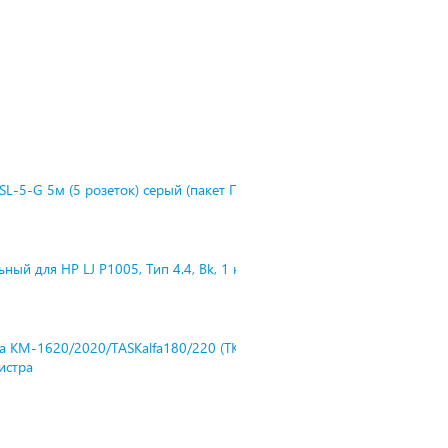
L-5-G 5м (5 розеток) серый (пакет П
ный для HP LJ P1005, Тип 4.4, Bk, 1 к
ra KM-1620/2020/TASKalfa180/220 (TK-
нистра