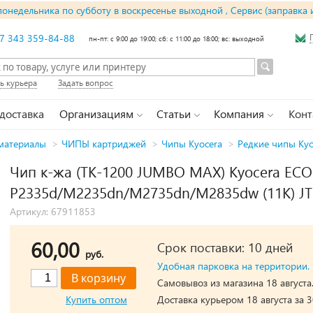
понедельника по субботу в воскресенье выходной , Сервис (заправка 
7 343 359-84-88
пн-пт: с 9:00 до 19:00; сб: с 11:00 до 18:00; вс: выходной
ь курьера
Задать вопрос
 доставка
Организациям
Статьи
Компания
Конт
материалы
>
ЧИПЫ картриджей
>
Чипы Kyocera
>
Редкие чипы Kyo
Чип к-жа (TK-1200 JUMBO MAX) Kyocera EC
P2335d/M2235dn/M2735dn/M2835dw (11K) JT
Артикул: 67911853
60,00
Срок поставки: 10 дней
руб.
Удобная парковка на территории.
Самовывоз из магазина 18 августа
Купить оптом
Доставка курьером 18 августа за 3