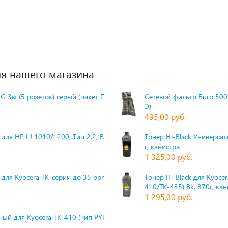
я нашего магазина
G 3м (5 розеток) серый (пакет П
Сетевой фильтр Buro 500S
Э)
495,00 руб.
для HP LJ 1010/1200, Тип 2.2, Bk,
Тонер Hi-Black Универсаль
г, канистра
1 325,00 руб.
 для Kyocera TK-серии до 35 ppm,
Тонер Hi-Black для Kyoce
410/TK-435) Bk, 870г, ка
1 295,00 руб.
ый для Kyocera TK-410 (Тип PYU