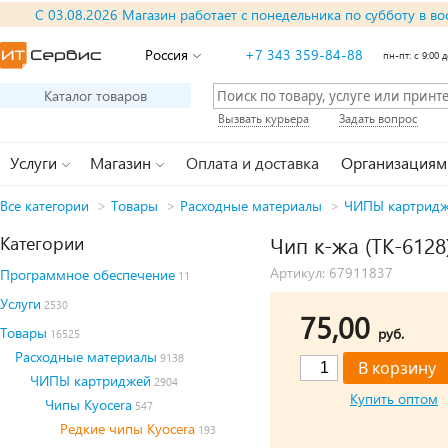
С 03.08.2026 Магазин работает с понедельника по субботу в во
Россия
+7 343 359-84-88
пн-пт: с 9:00 д
Каталог товаров
Вызвать курьера
Задать вопрос
Услуги
Магазин
Оплата и доставка
Организациям
Все категории
>
Товары
>
Расходные материалы
>
ЧИПЫ картрид
Категории
Чип к-жа (TK-6128
Артикул: 67911837
Программное обеспечение
11
Услуги
2530
75,00
Товары
руб.
16525
Расходные материалы
9138
ЧИПЫ картриджей
2904
Купить оптом
Чипы Kyocera
547
Редкие чипы Kyocera
193