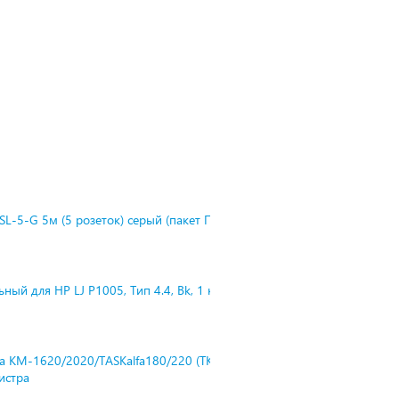
L-5-G 5м (5 розеток) серый (пакет П
ный для HP LJ P1005, Тип 4.4, Bk, 1 к
ra KM-1620/2020/TASKalfa180/220 (TK-
нистра