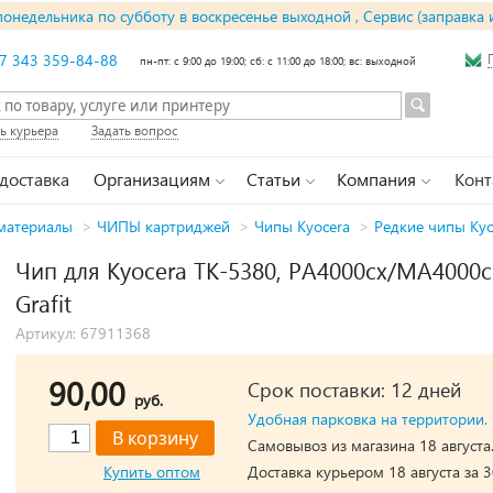
понедельника по субботу в воскресенье выходной , Сервис (заправка 
7 343 359-84-88
пн-пт: с 9:00 до 19:00; сб: с 11:00 до 18:00; вс: выходной
ь курьера
Задать вопрос
 доставка
Организациям
Статьи
Компания
Конт
материалы
>
ЧИПЫ картриджей
>
Чипы Kyocera
>
Редкие чипы Kyo
Чип для Kyocera TK-5380, PA4000cx/MA4000cix
Grafit
Артикул: 67911368
90,00
Срок поставки: 12 дней
руб.
Удобная парковка на территории.
Самовывоз из магазина 18 августа
Купить оптом
Доставка курьером 18 августа за 3