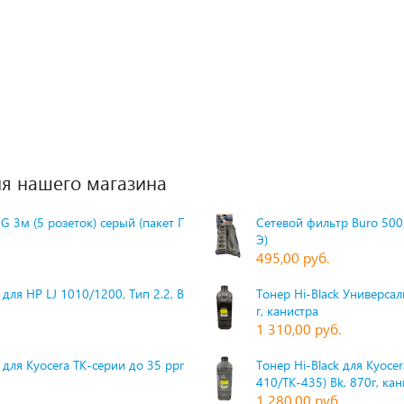
я нашего магазина
G 3м (5 розеток) серый (пакет П
Сетевой фильтр Buro 500S
Э)
495,00 руб.
для HP LJ 1010/1200, Тип 2.2, Bk,
Тонер Hi-Black Универсаль
г, канистра
1 310,00 руб.
 для Kyocera TK-серии до 35 ppm,
Тонер Hi-Black для Kyoce
410/TK-435) Bk, 870г, ка
1 280,00 руб.