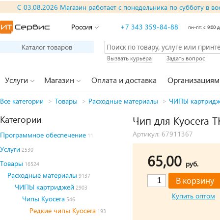
С 03.08.2026 Магазин работает с понедельника по субботу в во
Россия
+7 343 359-84-88
пн-пт: с 9:00 д
Каталог товаров
Вызвать курьера
Задать вопрос
Услуги
Магазин
Оплата и доставка
Организациям
Все категории
>
Товары
>
Расходные материалы
>
ЧИПЫ картрид
Категории
Чип для Kyocera TK
Артикул: 67911367
Программное обеспечение
11
Услуги
2530
65,00
Товары
руб.
16524
Расходные материалы
9137
ЧИПЫ картриджей
2903
Купить оптом
Чипы Kyocera
546
Редкие чипы Kyocera
193