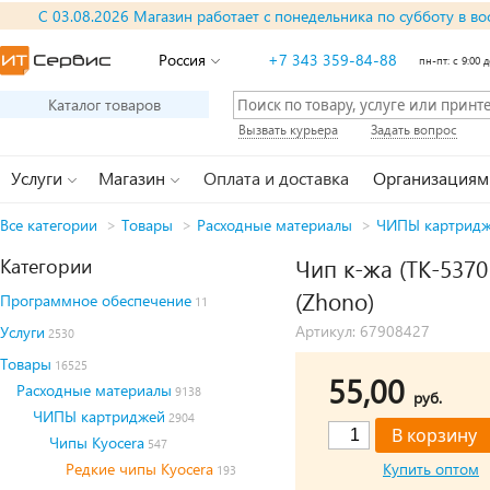
С 03.08.2026 Магазин работает с понедельника по субботу в во
Россия
+7 343 359-84-88
пн-пт: с 9:00 д
Каталог товаров
Вызвать курьера
Задать вопрос
Услуги
Магазин
Оплата и доставка
Организациям
Все категории
>
Товары
>
Расходные материалы
>
ЧИПЫ картрид
Категории
Чип к-жа (TK-5370
(Zhono)
Программное обеспечение
11
Артикул: 67908427
Услуги
2530
Товары
16525
55,00
Расходные материалы
9138
руб.
ЧИПЫ картриджей
2904
Чипы Kyocera
547
Редкие чипы Kyocera
Купить оптом
193