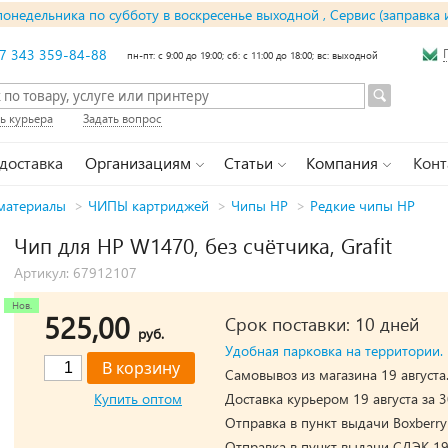
понедельника по субботу в воскресенье выходной , Сервис (заправка 
7 343 359-84-88
пн-пт: с 9:00 до 19:00; сб: с 11:00 до 18:00; вс: выходной
ь курьера
Задать вопрос
 доставка
Организациям
Статьи
Компания
Конт
материалы
>
ЧИПЫ картриджей
>
Чипы HP
>
Редкие чипы HP
Чип для HP W1470, без счётчика, Grafit
Артикул: 67912107
525,00
Срок поставки: 10 дней
руб.
Удобная парковка на территории.
Самовывоз из магазина 19 августа
Купить оптом
Доставка курьером 19 августа за 3
Отправка в пункт выдачи Boxberry 
Отправка в пункт выдачи СДЭК 19 