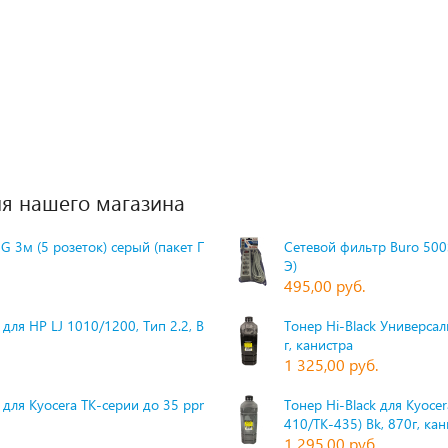
я нашего магазина
G 3м (5 розеток) серый (пакет П
Сетевой фильтр Buro 500S
Э)
495,00 руб.
для HP LJ 1010/1200, Тип 2.2, Bk,
Тонер Hi-Black Универсаль
г, канистра
1 325,00 руб.
 для Kyocera TK-серии до 35 ppm,
Тонер Hi-Black для Kyoce
410/TK-435) Bk, 870г, ка
1 295,00 руб.