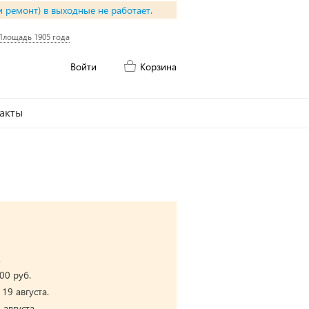
и ремонт) в выходные не работает.
Площадь 1905 года
Войти
Корзина
акты
.
00 руб.
19 августа.
августа.