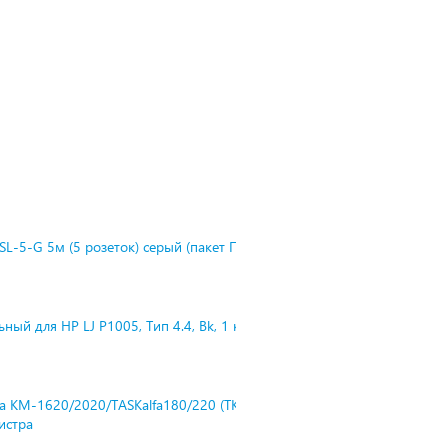
L-5-G 5м (5 розеток) серый (пакет П
ный для HP LJ P1005, Тип 4.4, Bk, 1 к
ra KM-1620/2020/TASKalfa180/220 (TK-
нистра