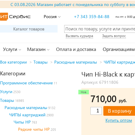
С 03.08.2026 Магазин работает с понедельника по субботу в во
Россия
+7 343 359-84-88
пн-пт: с 9:00 д
Каталог товаров
Вызвать курьера
Задать вопрос
Услуги
Магазин
Оплата и доставка
Организациям
Все категории
>
Товары
>
Расходные материалы
>
ЧИПЫ картрид
Категории
Чип Hi-Black к ка
Артикул: 67911806
Программное обеспечение
11
Услуги
2530
710,00
Товары
руб.
16985
Расходные материалы
9132
ЧИПЫ картриджей
2900
Купить оптом
Чипы HP
763
Редкие чипы HP
205