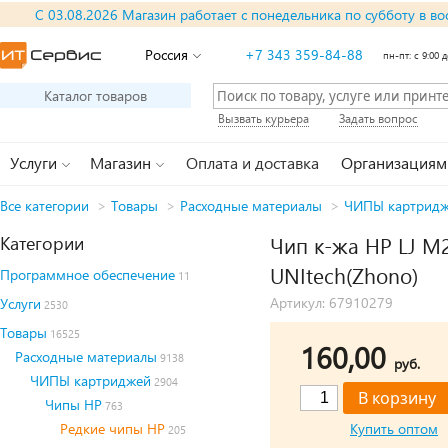
С 03.08.2026 Магазин работает с понедельника по субботу в во
Россия
+7 343 359-84-88
пн-пт: с 9:00 д
Каталог товаров
Вызвать курьера
Задать вопрос
Услуги
Магазин
Оплата и доставка
Организациям
Все категории
>
Товары
>
Расходные материалы
>
ЧИПЫ картрид
Категории
Чип к-жа HP LJ M
UNItech(Zhono)
Программное обеспечение
11
Артикул: 67910279
Услуги
2530
Товары
16525
160,00
Расходные материалы
9138
руб.
ЧИПЫ картриджей
2904
Чипы HP
763
Редкие чипы HP
Купить оптом
205