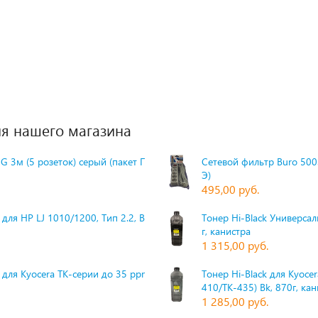
я нашего магазина
G 3м (5 розеток) серый (пакет П
Сетевой фильтр Buro 500S
Э)
495,00 руб.
для HP LJ 1010/1200, Тип 2.2, Bk,
Тонер Hi-Black Универсаль
г, канистра
1 315,00 руб.
 для Kyocera TK-серии до 35 ppm,
Тонер Hi-Black для Kyoce
410/TK-435) Bk, 870г, ка
1 285,00 руб.