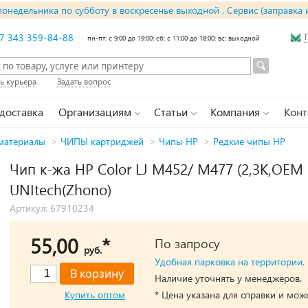
понедельника по субботу в воскресенье выходной , Сервис (заправка 
7 343 359-84-88
пн-пт: с 9:00 до 19:00; сб: с 11:00 до 18:00; вс: выходной
ь курьера
Задать вопрос
 доставка
Организациям
Статьи
Компания
Конт
материалы
>
ЧИПЫ картриджей
>
Чипы HP
>
Редкие чипы HP
Чип к-жа HP Color LJ M452/ M477 (2,3K,OEM S
UNItech(Zhono)
Артикул: 67910234
55,00
*
По запросу
руб.
Удобная парковка на территории.
Наличие уточнять у менеджеров.
Купить оптом
* Цена указана для справки и мож