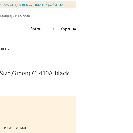
и ремонт) в выходные не работает.
Площадь 1905 года
Войти
Корзина
акты
ize,Green) CF410A black
ет измениться