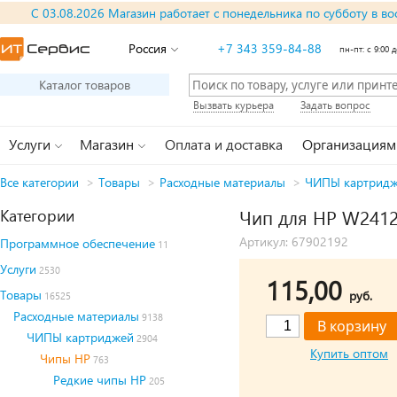
С 03.08.2026 Магазин работает с понедельника по субботу в во
Россия
+7 343 359-84-88
пн-пт: с 9:00 д
Каталог товаров
Вызвать курьера
Задать вопрос
Услуги
Магазин
Оплата и доставка
Организациям
Все категории
>
Товары
>
Расходные материалы
>
ЧИПЫ картрид
Категории
Чип для HP W2412A
Артикул: 67902192
Программное обеспечение
11
Услуги
2530
115,00
Товары
руб.
16525
Расходные материалы
9138
ЧИПЫ картриджей
2904
Купить оптом
Чипы HP
763
Редкие чипы HP
205