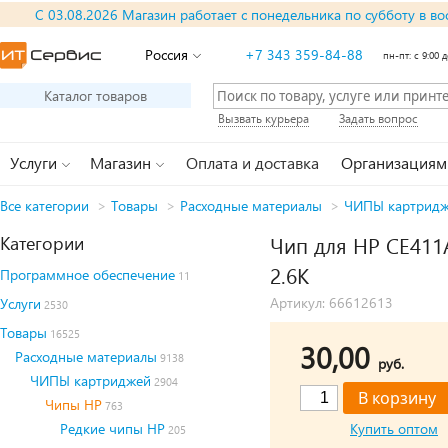
С 03.08.2026 Магазин работает с понедельника по субботу в во
Россия
+7 343 359-84-88
пн-пт: с 9:00 д
Каталог товаров
Вызвать курьера
Задать вопрос
Услуги
Магазин
Оплата и доставка
Организациям
Все категории
>
Товары
>
Расходные материалы
>
ЧИПЫ картрид
Категории
Чип для HP CE411
2.6K
Программное обеспечение
11
Артикул: 66612613
Услуги
2530
Товары
16525
30,00
Расходные материалы
9138
руб.
ЧИПЫ картриджей
2904
Чипы HP
763
Редкие чипы HP
Купить оптом
205