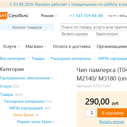
С 03.08.2026 Магазин работает с понедельника по субботу в во
Россия
+7 343 359-84-88
пн-пт: с 9:00 д
Каталог товаров
Вызвать курьера
Задать вопрос
Услуги
Магазин
Оплата и доставка
Организациям
Все категории
>
Товары
>
Расходные материалы
>
ЧИПЫ картрид
Категории
Чип памперса (T04
M2140/ M3180 (one
Программное обеспечение
11
Артикул: 67911667
Услуги
2530
Товары
16529
290,00
Расходные материалы
9142
руб.
ЧИПЫ картриджей
2905
Чипы Epson
19
Редкие чипы Epson
Купить оптом
3