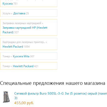
Kyocera
751
Доставка
Услуги »
25
Заправка лазерных картриджей »
Заправка картриджей HP (Hewlett
Packard)
327
Картриджи для лазерных принтер... »
Hewlett Packard
1054
Kyocera Mita
Тонер »
307
Hewlett Packard
Тонер »
421
Специальные предложения нашего магазина
Сетевой фильтр Buro 500SL-3-G 3м (5 розеток) серый (паке
Э)
455,00 руб.