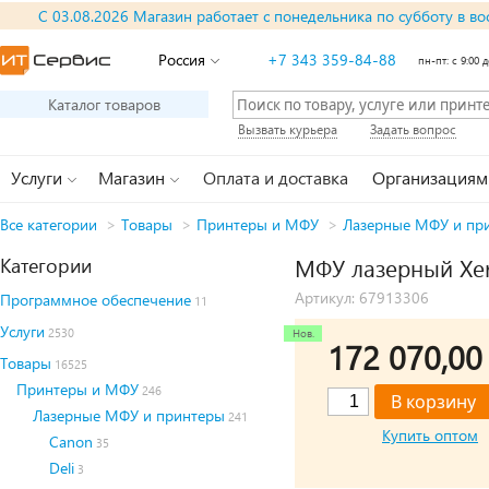
С 03.08.2026 Магазин работает с понедельника по субботу в во
Россия
+7 343 359-84-88
пн-пт: с 9:00 д
Каталог товаров
Вызвать курьера
Задать вопрос
Услуги
Магазин
Оплата и доставка
Организациям
Все категории
>
Товары
>
Принтеры и МФУ
>
Лазерные МФУ и пр
Категории
МФУ лазерный Xero
Артикул: 67913306
Программное обеспечение
11
Услуги
2530
172 070,0
Товары
16525
Принтеры и МФУ
246
Лазерные МФУ и принтеры
241
Купить оптом
Canon
35
Deli
3