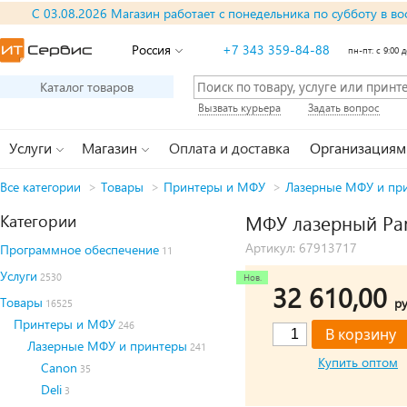
С 03.08.2026 Магазин работает с понедельника по субботу в во
Россия
+7 343 359-84-88
пн-пт: с 9:00 д
Каталог товаров
Вызвать курьера
Задать вопрос
Услуги
Магазин
Оплата и доставка
Организациям
Все категории
>
Товары
>
Принтеры и МФУ
>
Лазерные МФУ и пр
Категории
МФУ лазерный Pa
Артикул: 67913717
Программное обеспечение
11
Услуги
2530
32 610,00
Товары
ру
16525
Принтеры и МФУ
246
Лазерные МФУ и принтеры
241
Купить оптом
Canon
35
Deli
3