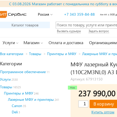
С 03.08.2026 Магазин работает с понедельника по субботу в во
Россия
+7 343 359-84-88
пн-пт: с 9:00 д
Каталог товаров
Вызвать курьера
Задать вопрос
Услуги
Магазин
Оплата и доставка
Организациям
Все категории
>
Товары
>
Принтеры и МФУ
>
Лазерные МФУ и пр
Категории
МФУ лазерный Kyo
(110C2M3NL0) A3 
Программное обеспечение
11
Артикул: 67913150
Услуги
2530
Товары
16525
237 990,0
Принтеры и МФУ
246
Лазерные МФУ и принтеры
241
Canon
35
Deli
Купить оптом
3