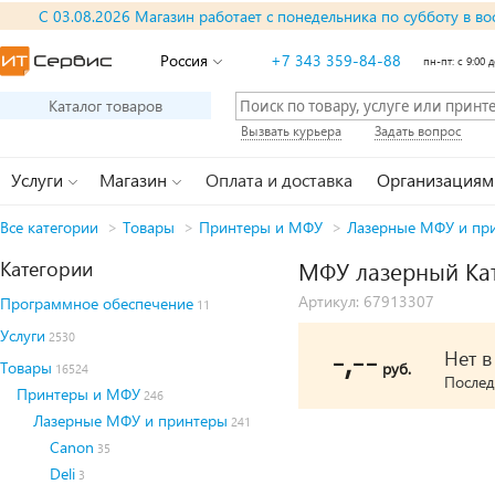
С 03.08.2026 Магазин работает с понедельника по субботу в во
Россия
+7 343 359-84-88
пн-пт: с 9:00 д
Каталог товаров
Вызвать курьера
Задать вопрос
Услуги
Магазин
Оплата и доставка
Организациям
Все категории
>
Товары
>
Принтеры и МФУ
>
Лазерные МФУ и пр
Категории
МФУ лазерный Ка
Артикул: 67913307
Программное обеспечение
11
Услуги
2530
-,--
Нет 
Товары
руб.
16524
Послед
Принтеры и МФУ
246
Лазерные МФУ и принтеры
241
Canon
35
Deli
3