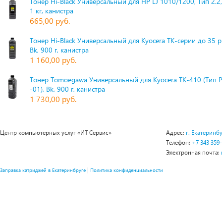
Тонер Hi-Black Универсальный для HP LJ 1010/1200, Тип 2.2,
1 кг, канистра
665,00 руб.
Тонер Hi-Black Универсальный для Kyocera TK-серии до 35 
Bk, 900 г, канистра
1 160,00 руб.
Тонер Tomoegawa Универсальный для Kyocera TK-410 (Тип 
-01), Bk, 900 г, канистра
1 730,00 руб.
Центр компьютерных услуг «ИТ Сервис»
Адрес:
г. Екатеринбу
Телефон:
+7 343 359
Электронная почта:
|
Заправка катриджей в Екатеринбруге
Политика конфиденциальности