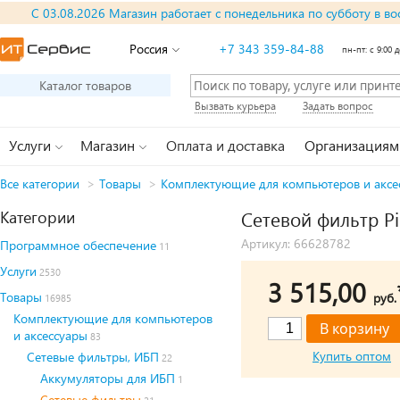
С 03.08.2026 Магазин работает с понедельника по субботу в во
Россия
+7 343 359-84-88
пн-пт: с 9:00 д
Каталог товаров
Вызвать курьера
Задать вопрос
Услуги
Магазин
Оплата и доставка
Организациям
Все категории
>
Товары
>
Комплектующие для компьютеров и аксе
Категории
Сетевой фильтр Pi
Артикул: 66628782
Программное обеспечение
11
Услуги
2530
3 515,00
Товары
руб.
16985
Комплектующие для компьютеров
и аксессуары
83
Купить оптом
Сетевые фильтры, ИБП
22
Аккумуляторы для ИБП
1
Сетевые фильтры