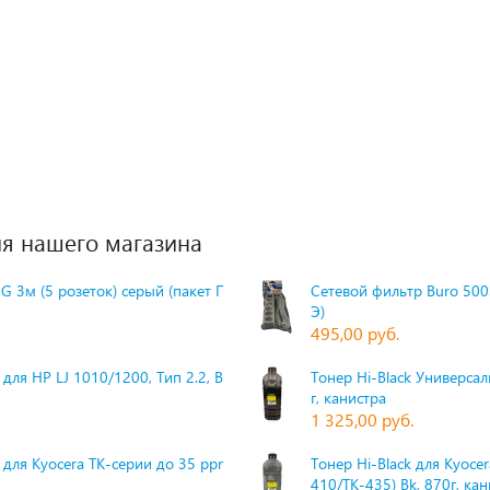
я нашего магазина
G 3м (5 розеток) серый (пакет П
Сетевой фильтр Buro 500S
Э)
495,00 руб.
для HP LJ 1010/1200, Тип 2.2, Bk,
Тонер Hi-Black Универсаль
г, канистра
1 325,00 руб.
 для Kyocera TK-серии до 35 ppm,
Тонер Hi-Black для Kyoce
410/TK-435) Bk, 870г, ка