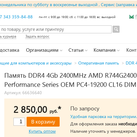
понедельника по субботу в воскресенье выходной , Сервис (заправка 
7 343 359-84-88
пн-пт: с 9:00 до 19:00; сб: с 11:00 до 18:00; вс: выходной
ь курьера
Задать вопрос
 доставка
Организациям
Статьи
Компания
Конт
щие для компьютеров и аксессуары
>
Оперативная память
>
DDR 
Память DDR4 4Gb 2400MHz AMD R744G2400
Performance Series OEM PC4-19200 CL16 DIM
Артикул: 66636640
2 850,00
*
По запросу
руб.
Удобная парковка на территории.
Для оформления заказа
необходи
Купить оптом
Наличие уточнять у менеджеров.