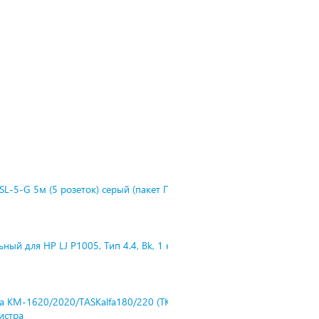
L-5-G 5м (5 розеток) серый (пакет П
ный для HP LJ P1005, Тип 4.4, Bk, 1 к
ra KM-1620/2020/TASKalfa180/220 (TK-
нистра