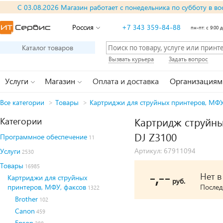
С 03.08.2026 Магазин работает с понедельника по субботу в во
Россия
+7 343 359-84-88
пн-пт: с 9:00 д
Каталог товаров
Вызвать курьера
Задать вопрос
Услуги
Магазин
Оплата и доставка
Организациям
Все категории
>
Товары
>
Картриджи для струйных принтеров, МФУ
Категории
Картридж струйны
DJ Z3100
Программное обеспечение
11
Артикул: 67911094
Услуги
2530
Товары
16985
-,--
Нет 
Картриджи для струйных
руб.
принтеров, МФУ, факсов
Послед
1322
Brother
102
Canon
459
Epson