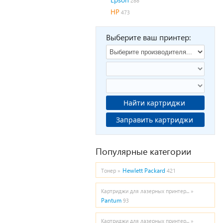
288
HP
473
Выберите ваш принтер:
Найти картриджи
Заправить картриджи
Популярные категории
Hewlett Packard
Тонер »
421
Картриджи для лазерных принтер... »
Pantum
93
Картриджи для лазерных принтер... »