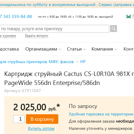
понедельника по субботу в воскресенье выходной , Сервис (заправка 
7 343 359-84-88
пн-пт: с 9:00 до 19:00; сб: с 11:00 до 18:00; вс: выходной
ь курьера
Задать вопрос
 доставка
Организациям
Статьи
Компания
Конт
для струйных принтеров, МФУ, факсов
>
HP
Картридж струйный Cactus CS-L0R10A 981X п
PageWide 556dn Enterprise/586dn
Артикул: 67911047
2 025,00
*
По запросу
руб.
Удобная парковка на территории.
Для оформления заказа
необходи
Купить оптом
Наличие уточнять у менеджеров.