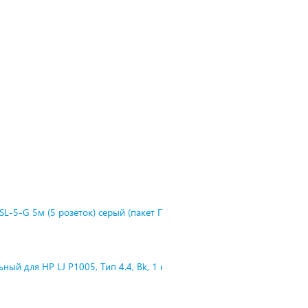
L-5-G 5м (5 розеток) серый (пакет П
ный для HP LJ P1005, Тип 4.4, Bk, 1 к