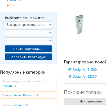
288
HP
473
Выберите ваш принтер:
Найти картриджи
Заправить картриджи
Гарантировано подой
HP DesignJet T1500
Популярные категории
HP DesignJet T2530
Картриджи для лазерных принтер... »
Kyocera
751
Похожие товары
Hewlett Packard
Тонер »
421
Наименование
Samsung
Тонер »
108