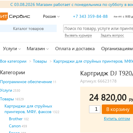
С 03.08.2026 Магазин работает с понедельника по субботу в во
Россия
+7 343 359-84-88
пн-пт: с 9:00 д
Каталог товаров
Вызвать курьера
Задать вопрос
Услуги
Магазин
Оплата и доставка
Организациям
Все категории
>
Товары
>
Картриджи для струйных принтеров, МФУ
Категории
Картридж DJ T920/
Артикул: 66623178
Программное обеспечение
11
Услуги
2530
24 820,00
Товары
ру
16529
Картриджи для струйных
принтеров, МФУ, факсов
1322
Купить оптом
Brother
102
Canon
459
Epson