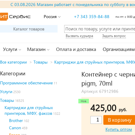
С 03.08.2026 Магазин работает с понедельника по субботу в во
Россия
+7 343 359-84-88
пн-пт: с 9:00 д
Каталог товаров
Вызвать курьера
Задать вопрос
Услуги
Магазин
Оплата и доставка
Организациям
Все категории
>
Товары
>
Картриджи для струйных принтеров, МФУ
Категории
Контейнер с черни
pigm, 70ml
Программное обеспечение
11
Артикул: 67912986
Услуги
2530
Товары
16525
425,00
Картриджи для струйных
руб.
принтеров, МФУ, факсов
1322
Brother
102
Canon
459
Купить оптом
Epson