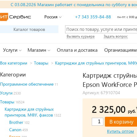
С 03.08.2026 Магазин работает с понедельника по субботу в во
Россия
+7 343 359-84-88
пн-пт: с 9:00 д
Каталог товаров
Вызвать курьера
Задать вопрос
Услуги
Магазин
Оплата и доставка
Организациям
Все категории
>
Товары
>
Картриджи для струйных принтеров, МФУ
Категории
Картридж струйны
Epson WorkForce 
Программное обеспечение
11
Артикул: 67910704
Услуги
2530
Товары
16524
2 325,00
Картриджи для струйных
руб.
принтеров, МФУ, факсов
1322
Brother
102
Canon
459
Купить оптом
Epson