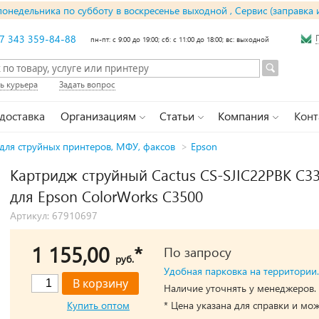
понедельника по субботу в воскресенье выходной , Сервис (заправка 
7 343 359-84-88
пн-пт: с 9:00 до 19:00; сб: с 11:00 до 18:00; вс: выходной
ь курьера
Задать вопрос
 доставка
Организациям
Статьи
Компания
Конт
для струйных принтеров, МФУ, факсов
>
Epson
Картридж струйный Cactus CS-SJIC22PBK C3
для Epson ColorWorks C3500
Артикул: 67910697
1 155,00
*
По запросу
руб.
Удобная парковка на территории.
Наличие уточнять у менеджеров.
Купить оптом
* Цена указана для справки и мо