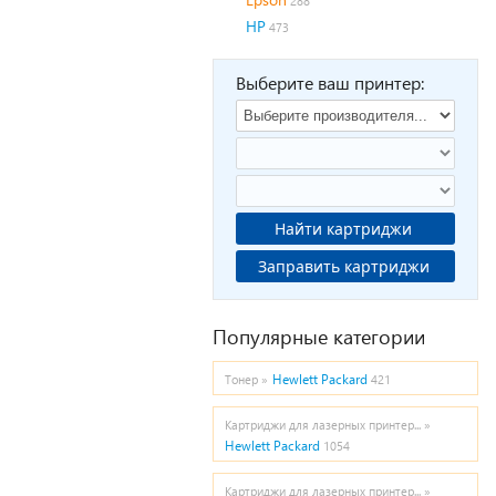
288
HP
473
Выберите ваш принтер:
Найти картриджи
Заправить картриджи
Популярные категории
Hewlett Packard
Тонер »
421
Картриджи для лазерных принтер... »
Hewlett Packard
1054
Картриджи для лазерных принтер... »