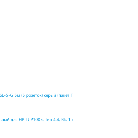
L-5-G 5м (5 розеток) серый (пакет П
ный для HP LJ P1005, Тип 4.4, Bk, 1 к