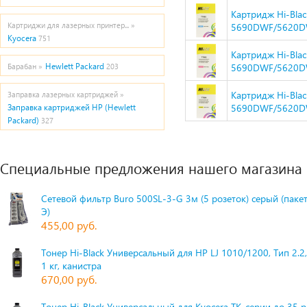
Картридж Hi-Blac
Картриджи для лазерных принтер... »
5690DWF/5620D
Kyocera
751
Картридж Hi-Blac
Hewlett Packard
5690DWF/5620D
Барабан »
203
Картридж Hi-Blac
Заправка лазерных картриджей »
5690DWF/5620D
Заправка картриджей HP (Hewlett
Packard)
327
Специальные предложения нашего магазина
Сетевой фильтр Buro 500SL-3-G 3м (5 розеток) серый (паке
Э)
455,00 руб.
Тонер Hi-Black Универсальный для HP LJ 1010/1200, Тип 2.2,
1 кг, канистра
670,00 руб.
Тонер Hi-Black Универсальный для Kyocera TK-серии до 35 