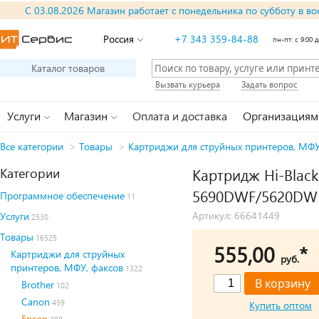
С 03.08.2026 Магазин работает с понедельника по субботу в во
Россия
+7 343 359-84-88
пн-пт: с 9:00 д
Каталог товаров
Вызвать курьера
Задать вопрос
Услуги
Магазин
Оплата и доставка
Организациям
Все категории
>
Товары
>
Картриджи для струйных принтеров, МФУ
Категории
Картридж Hi-Black
5690DWF/5620DWF
Программное обеспечение
11
Артикул: 66641449
Услуги
2530
Товары
16525
555,00
*
Картриджи для струйных
руб.
принтеров, МФУ, факсов
1322
Brother
102
Canon
459
Купить оптом
Epson