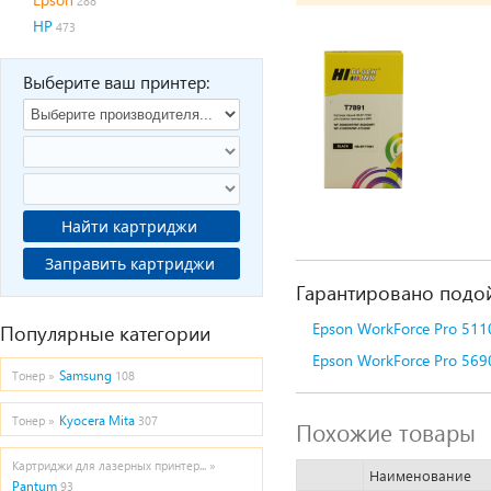
288
HP
473
Выберите ваш принтер:
Найти картриджи
Заправить картриджи
Гарантировано подой
Epson WorkForce Pro 511
Популярные категории
Epson WorkForce Pro 569
Samsung
Тонер »
108
Kyocera Mita
Тонер »
307
Похожие товары
Картриджи для лазерных принтер... »
Наименование
Pantum
93