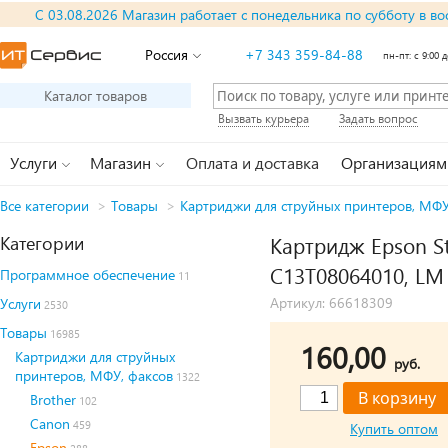
С 03.08.2026 Магазин работает с понедельника по субботу в во
Россия
+7 343 359-84-88
пн-пт: с 9:00 д
Каталог товаров
Вызвать курьера
Задать вопрос
Услуги
Магазин
Оплата и доставка
Организациям
Все категории
>
Товары
>
Картриджи для струйных принтеров, МФУ
Категории
Картридж Epson St
C13T08064010, LM
Программное обеспечение
11
Артикул: 66618309
Услуги
2530
Товары
16985
160,00
Картриджи для струйных
руб.
принтеров, МФУ, факсов
1322
Brother
102
Canon
459
Купить оптом
Epson