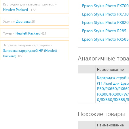
Картриджи для лазерных принтер... »
Epson Stylus Photo PX700
Hewlett Packard
1172
Epson Stylus Photo PX730
Доставка
Услуги »
25
Epson Stylus Photo PX820
Epson Stylus Photo R285
Hewlett Packard
Тонер »
421
Epson Stylus Photo RX585
Заправка лазерных картриджей »
Заправка картриджей HP (Hewlett
Аналогичные тов
Packard)
327
Наименование
Картридж струйн
(11.4мл) для Epso
P50/PX650/PX66
PX800/PX800FW/
0/RX560/RX585/
Похожие товары
Наименование