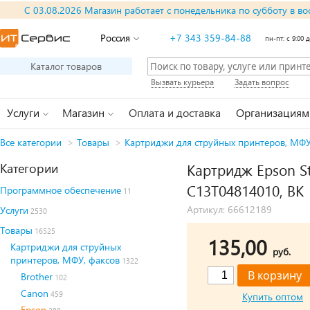
С 03.08.2026 Магазин работает с понедельника по субботу в во
Россия
+7 343 359-84-88
пн-пт: с 9:00 д
Каталог товаров
Вызвать курьера
Задать вопрос
Услуги
Магазин
Оплата и доставка
Организациям
Все категории
>
Товары
>
Картриджи для струйных принтеров, МФУ
Категории
Картридж Epson St
C13T04814010, BK
Программное обеспечение
11
Артикул: 66612189
Услуги
2530
Товары
16525
135,00
Картриджи для струйных
руб.
принтеров, МФУ, факсов
1322
Brother
102
Canon
459
Купить оптом
Epson