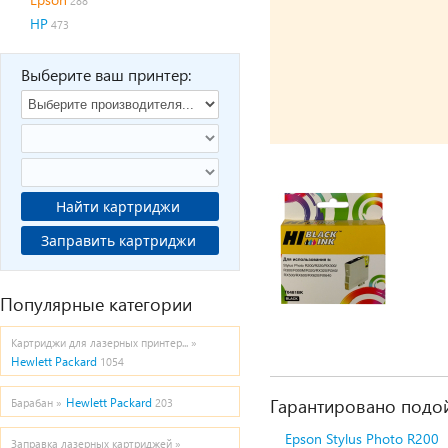
288
HP
473
Выберите ваш принтер:
Найти картриджи
Заправить картриджи
Популярные категории
Картриджи для лазерных принтер... »
Hewlett Packard
1054
Гарантировано подой
Hewlett Packard
Барабан »
203
Epson Stylus Photo R200
Заправка лазерных картриджей »