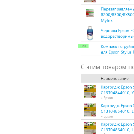
Перезаправляемы
R200/R300/RX500/
MyInk
Чернила Epson 
водорастворимые
Комплект струйн
для Epson Stylus
С этим товаром п
Наименование
Картридж Epson S
C13T04844010, Y
» Epson
Картридж Epson S
C13T04854010, 
» Epson
Картридж Epson S
C13T04864010, 