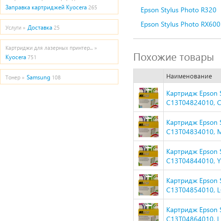
Заправка картриджей Kyocera
265
Epson Stylus Photo R320
Epson Stylus Photo RX600
Доставка
Услуги »
25
Картриджи для лазерных принтер... »
Похожие товары
Kyocera
751
Наименование
Samsung
Тонер »
108
Картридж Epson S
C13T04824010, 
Картридж Epson S
C13T04834010, 
Картридж Epson S
C13T04844010, Y
Картридж Epson S
C13T04854010, 
Картридж Epson S
C13T04864010, 