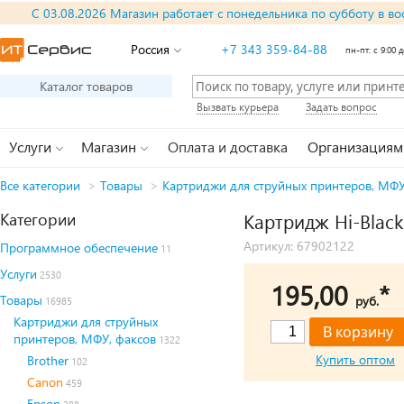
С 03.08.2026 Магазин работает с понедельника по субботу в во
Россия
+7 343 359-84-88
пн-пт: с 9:00 д
Каталог товаров
Вызвать курьера
Задать вопрос
Услуги
Магазин
Оплата и доставка
Организациям
Все категории
>
Товары
>
Картриджи для струйных принтеров, МФУ
Категории
Картридж Hi-Black
Артикул: 67902122
Программное обеспечение
11
Услуги
2530
195,00
*
Товары
руб.
16985
Картриджи для струйных
принтеров, МФУ, факсов
1322
Купить оптом
Brother
102
Canon
459
Epson