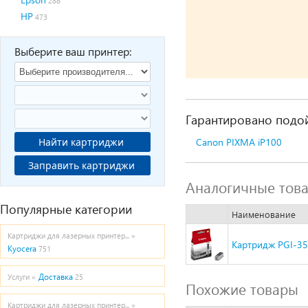
288
HP
473
Выберите ваш принтер:
Гарантировано подой
Найти картриджи
Canon PIXMA iP100
Заправить картриджи
Аналогичные тов
Популярные категории
Наименование
Картриджи для лазерных принтер... »
Картридж PGI-35
Kyocera
751
Доставка
Услуги »
25
Похожие товары
Картриджи для лазерных принтер... »