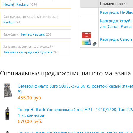
Наименование
Hewlett Packard
1054
Картридж Hi-Blac
Картриджи для лазерных принтер... »
Картридж струйн
Pantum
93
для Canon Pixma 
Hewlett Packard
Барабан »
203
Картридж Canon P
Заправка лазерных картриджей »
Заправка картриджей Kyocera
265
Специальные предложения нашего магазина
Сетевой фильтр Buro 500SL-3-G 3м (5 розеток) серый (паке
Э)
455,00 руб.
Тонер Hi-Black Универсальный для HP LJ 1010/1200, Тип 2.2,
1 кг, канистра
670,00 руб.
Тонер Hi-Black Универсальный для Kyocera TK-серии до 35 