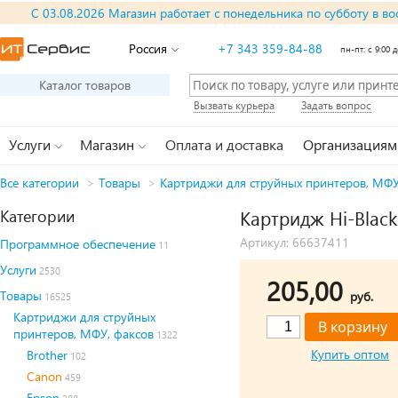
С 03.08.2026 Магазин работает с понедельника по субботу в во
Россия
+7 343 359-84-88
пн-пт: с 9:00 д
Каталог товаров
Вызвать курьера
Задать вопрос
Услуги
Магазин
Оплата и доставка
Организациям
Все категории
>
Товары
>
Картриджи для струйных принтеров, МФУ
Категории
Картридж Hi-Black
Артикул: 66637411
Программное обеспечение
11
Услуги
2530
205,00
Товары
руб.
16525
Картриджи для струйных
принтеров, МФУ, факсов
1322
Купить оптом
Brother
102
Canon
459
Epson