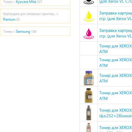
(для Xerox VL C70
Kyocera Mita
Тонер »
307
Заправка картри
Картриджи для лазерных принтер... »
стр. (для Xerox V
Pantum
93
Заправка картри
Samsung
Тонер »
108
стр. (для Xerox V
Тонер для XEROX
ATM
Тонер для XEROX
ATM
Тонер для XEROX
ATM
Тонер для XEROX
ATM
Тонер для XEROX
(фл,252+28(носит
Тонер для XEROX