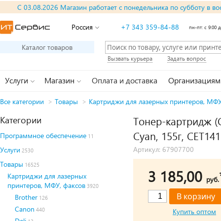
С 03.08.2026 Магазин работает с понедельника по субботу в во
Россия
+7 343 359-84-88
пн-пт: с 9:00 д
Каталог товаров
Вызвать курьера
Задать вопрос
Услуги
Магазин
Оплата и доставка
Организациям
Все категории
>
Товары
>
Картриджи для лазерных принтеров, МФУ
Категории
Тонер-картридж (C
Cyan, 155г, CET14
Программное обеспечение
11
Артикул: 67907700
Услуги
2530
Товары
16525
3 185,00
Картриджи для лазерных
руб.
принтеров, МФУ, факсов
3920
Brother
126
Canon
440
Купить оптом
Deli