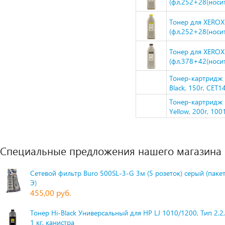
(фл,252+28(носит
Тонер для XEROX
(фл,252+28(носит
Тонер для XEROX
(фл,378+42(носит
Тонер-картридж 
Black, 150г, CET
Тонер-картридж 
Yellow, 200г, 10
Специальные предложения нашего магазина
Сетевой фильтр Buro 500SL-3-G 3м (5 розеток) серый (паке
Э)
455,00 руб.
Тонер Hi-Black Универсальный для HP LJ 1010/1200, Тип 2.2,
1 кг, канистра