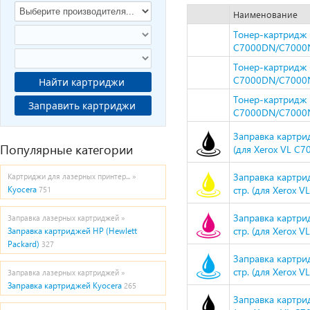
Наименование
Тонер-картридж H
C7000DN/C7000N,
Тонер-картридж H
C7000DN/C7000N,
Найти картриджи
Тонер-картридж H
Заправить картриджи
C7000DN/C7000N
Заправка картрид
Популярные категории
(для Xerox VL C70
Заправка картри
Картриджи для лазерных принтер... »
стр. (для Xerox V
Kyocera
751
Заправка картри
Заправка лазерных картриджей »
стр. (для Xerox V
Заправка картриджей HP (Hewlett
Packard)
327
Заправка картрид
стр. (для Xerox V
Заправка лазерных картриджей »
Заправка картриджей Kyocera
265
Заправка картрид