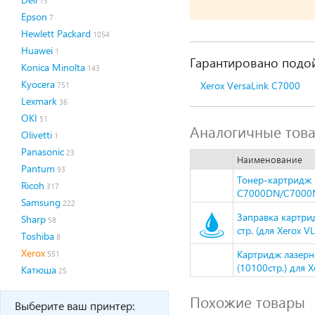
13
Epson
7
Hewlett Packard
1054
Huawei
1
Гарантировано подой
Konica Minolta
143
Kyocera
Xerox VersaLink C7000
751
Lexmark
36
OKI
51
Аналогичные тов
Olivetti
1
Panasonic
23
Наименование
Pantum
93
Тонер-картридж H
Ricoh
317
C7000DN/C7000N,
Samsung
222
Заправка картрид
Sharp
58
стр. (для Xerox V
Toshiba
8
Xerox
Картридж лазерн
551
(10100стр.) для 
Катюша
25
Похожие товары
Выберите ваш принтер: