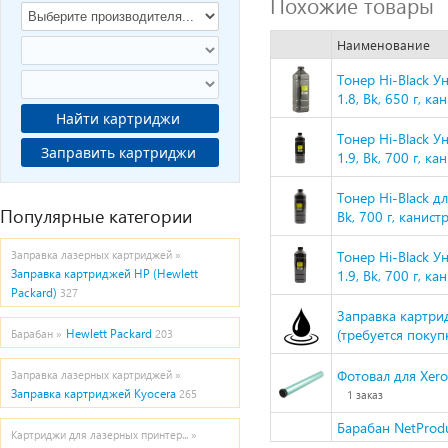
Похожие товары
Наименование
Тонер Hi-Black У
1.8, Bk, 650 г, ка
Найти картриджи
Тонер Hi-Black У
Заправить картриджи
1.9, Bk, 700 г, ка
Тонер Hi-Black д
Популярные категории
Bk, 700 г, канист
Тонер Hi-Black У
Заправка лазерных картриджей »
Заправка картриджей HP (Hewlett
1.9, Bk, 700 г, ка
Packard)
327
Заправка картрид
(требуется покуп
Hewlett Packard
Барабан »
203
Фотовал для Xer
Заправка лазерных картриджей »
Заправка картриджей Kyocera
265
1 заказ
Барабан NetProdu
Картриджи для лазерных принтер... »