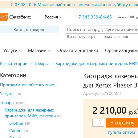
С 03.08.2026 Магазин работает с понедельника по субботу в во
Россия
+7 343 359-84-88
пн-пт: с 9:00 д
Каталог товаров
Вызвать курьера
Задать вопрос
Услуги
Магазин
Оплата и доставка
Организациям
Все категории
>
Товары
>
Картриджи для лазерных принтеров, МФУ
Категории
Картридж лазерны
для Xerox Phaser 
Программное обеспечение
11
Артикул: 67906583
Услуги
2530
Товары
16985
2 210,00
Картриджи для лазерных
руб.
принтеров, МФУ, факсов
4386
Brother
189
Canon
598
Купить оптом
Deli