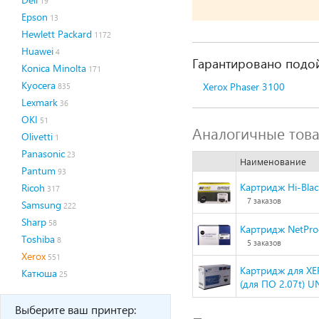
19
Epson
13
Hewlett Packard
1172
Huawei
4
Гарантировано подой
Konica Minolta
171
Kyocera
Xerox Phaser 3100
835
Lexmark
36
OKI
51
Аналогичные тов
Olivetti
1
Panasonic
23
Наименование
Pantum
93
Картридж Hi-Blac
Ricoh
317
7 заказов
Samsung
222
Sharp
58
Картридж NetProd
Toshiba
8
5 заказов
Xerox
551
Картридж для XER
Катюша
25
(для ПО 2.07t) 
Выберите ваш принтер: