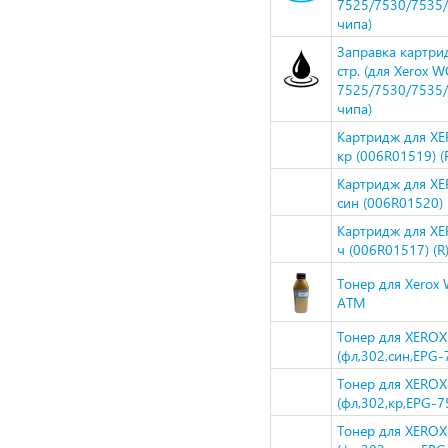
7525/7530/7535/
чипа)
Заправка картри
стр. (для Xerox W
7525/7530/7535/
чипа)
Картридж для XE
кр (006R01519) (R
Картридж для XE
син (006R01520) (
Картридж для XE
ч (006R01517) (R)
Тонер для Xerox 
ATM
Тонер для XEROX
(фл,302,син,EPG-
Тонер для XEROX
(фл,302,кр,EPG-7
Тонер для XEROX