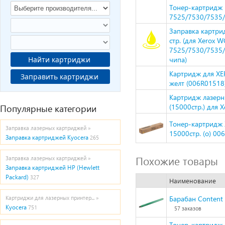
Тонер-картридж 
7525/7530/7535/
Заправка картри
стр. (для Xerox W
7525/7530/7535/
Найти картриджи
чипа)
Картридж для XE
Заправить картриджи
желт (006R01518) 
Картридж лазер
Популярные категории
(15000стр.) для
Тонер-картридж 
Заправка лазерных картриджей »
15000стр. (o) 00
Заправка картриджей Kyocera
265
Похожие товары
Заправка лазерных картриджей »
Заправка картриджей HP (Hewlett
Packard)
327
Наименование
Барабан Content
Картриджи для лазерных принтер... »
Kyocera
751
57 заказов
Тонер-картридж 