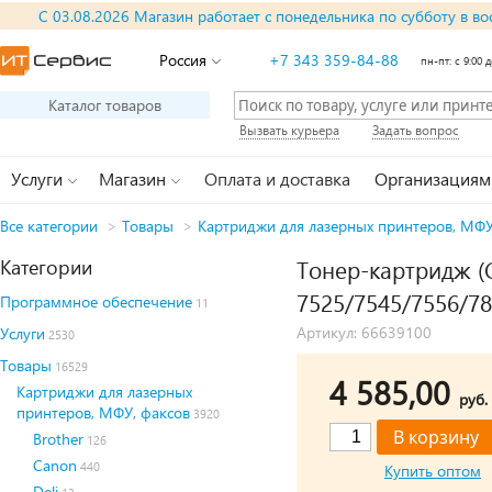
С 03.08.2026 Магазин работает с понедельника по субботу в во
Россия
+7 343 359-84-88
пн-пт: с 9:00 д
Каталог товаров
Вызвать курьера
Задать вопрос
Услуги
Магазин
Оплата и доставка
Организациям
Все категории
>
Товары
>
Картриджи для лазерных принтеров, МФУ
Категории
Тонер-картридж (
7525/7545/7556/783
Программное обеспечение
11
Артикул: 66639100
Услуги
2530
Товары
16529
4 585,00
Картриджи для лазерных
руб.
принтеров, МФУ, факсов
3920
Brother
126
Canon
440
Купить оптом
Deli