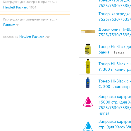
Картриджи для лазерных принтер... »
7525/7530/7535/
Hewlett Packard
1054
Тонер-картридж 
7525/7530/7535/
Картриджи для лазерных принтер... »
Pantum
93
Драм-юнит Hi-Bl
7525/7530/7535/
Hewlett Packard
Барабан »
203
Тонер Hi-Black дл
банка
1 заказ
Тонер Hi-Black с
Y, 300 г, канистр
Тонер Hi-Black с
C, 300 г, канистр
Заправка картри
15000 стр. (для 
7525/7530/7535/
чипа)
Заправка картри
стр. (для Xerox W