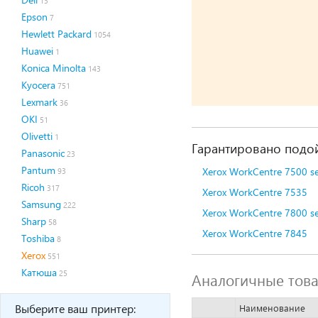
13
Epson
7
Hewlett Packard
1054
Huawei
1
Konica Minolta
143
Kyocera
751
Lexmark
36
OKI
51
Olivetti
1
Гарантировано подой
Panasonic
23
Pantum
Xerox WorkCentre 7500 s
93
Ricoh
317
Xerox WorkCentre 7535
Samsung
222
Xerox WorkCentre 7800 s
Sharp
58
Xerox WorkCentre 7845
Toshiba
8
Xerox
551
Катюша
25
Аналогичные тов
Выберите ваш принтер:
Наименование