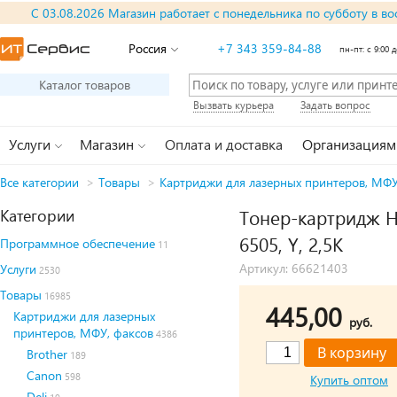
С 03.08.2026 Магазин работает с понедельника по субботу в во
Россия
+7 343 359-84-88
пн-пт: с 9:00 д
Каталог товаров
Вызвать курьера
Задать вопрос
Услуги
Магазин
Оплата и доставка
Организациям
Все категории
>
Товары
>
Картриджи для лазерных принтеров, МФУ
Категории
Тонер-картридж Hi
6505, Y, 2,5K
Программное обеспечение
11
Артикул: 66621403
Услуги
2530
Товары
16985
445,00
Картриджи для лазерных
руб.
принтеров, МФУ, факсов
4386
Brother
189
Canon
598
Купить оптом
Deli