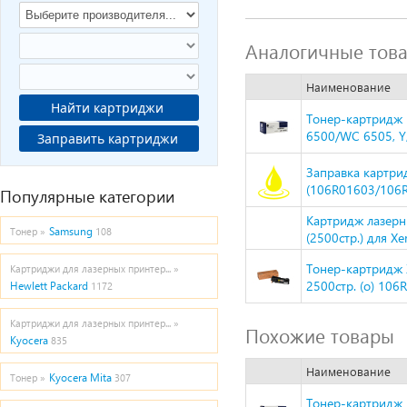
Аналогичные тов
Наименование
Найти картриджи
Тонер-картридж 
6500/WC 6505, Y,
Заправить картриджи
Заправка картри
(106R01603/106R
Популярные категории
Картридж лазер
Samsung
Тонер »
108
(2500стр.) для X
Тонер-картридж 
Картриджи для лазерных принтер... »
2500стр. (o) 106
Hewlett Packard
1172
Картриджи для лазерных принтер... »
Похожие товары
Kyocera
835
Наименование
Kyocera Mita
Тонер »
307
Тонер-картридж 