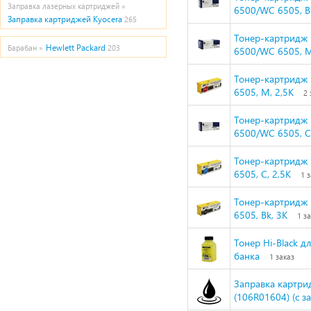
Заправка лазерных картриджей »
6500/WC 6505, B
Заправка картриджей Kyocera
265
Тонер-картридж 
Hewlett Packard
Барабан »
203
6500/WC 6505, M
Тонер-картридж 
6505, M, 2,5K
2 
Тонер-картридж 
6500/WC 6505, C,
Тонер-картридж 
6505, C, 2,5K
1 
Тонер-картридж 
6505, Bk, 3K
1 з
Тонер Hi-Black дл
банка
1 заказ
Заправка картри
(106R01604) (с з