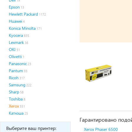
19
Epson
13
Hewlett Packard
1172
Huawei
4
Konica Minolta
171
Kyocera
835
Lexmark
36
OKI
51
Olivetti
1
Panasonic
23
Pantum
93
Ricoh
317
Samsung
222
Sharp
58
Toshiba
8
Xerox
551
Катюша
25
Гарантировано подой
Выберите ваш принтер:
Xerox Phaser 6500