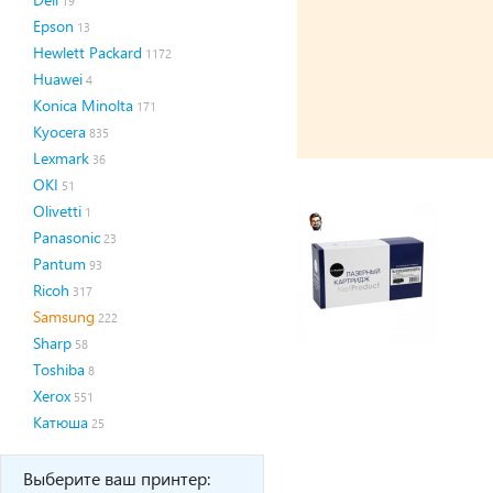
19
Epson
13
Hewlett Packard
1172
Huawei
4
Konica Minolta
171
Kyocera
835
Lexmark
36
OKI
51
Olivetti
1
Panasonic
23
Pantum
93
Ricoh
317
Samsung
222
Sharp
58
Toshiba
8
Xerox
551
Катюша
25
Выберите ваш принтер: