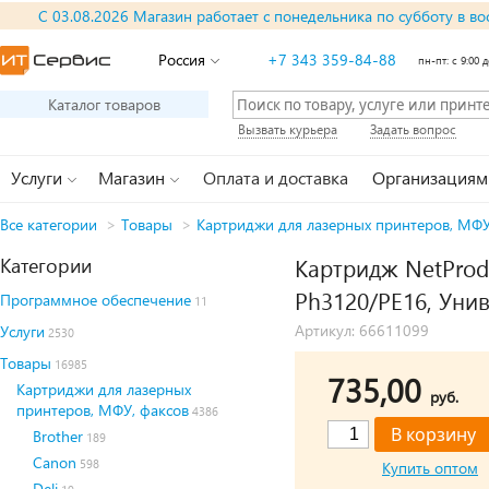
С 03.08.2026 Магазин работает с понедельника по субботу в во
Россия
+7 343 359-84-88
пн-пт: с 9:00 д
Каталог товаров
Вызвать курьера
Задать вопрос
Услуги
Магазин
Оплата и доставка
Организациям
Все категории
>
Товары
>
Картриджи для лазерных принтеров, МФУ
Категории
Картридж NetProd
Ph3120/PE16, Унив
Программное обеспечение
11
Артикул: 66611099
Услуги
2530
Товары
16985
735,00
Картриджи для лазерных
руб.
принтеров, МФУ, факсов
4386
Brother
189
Canon
598
Купить оптом
Deli