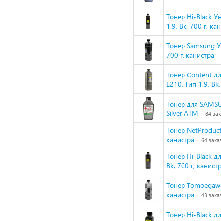
Тонер Hi-Black У
1.9, Bk, 700 г, ка
Тонер Samsung Ун
700 г, канистра
Тонер Content д
E210, Тип 1.9, Bk
Тонер для SAMSUN
Silver ATM
84 зак
Тонер NetProduct
канистра
64 зака
Тонер Hi-Black д
Bk, 700 г, канист
Тонер Tomoegawa
канистра
43 зака
Тонер Hi-Black д