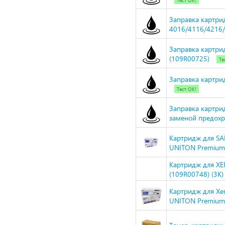
Тест ОК!
Заправка картри
4016/4116/4216/
Заправка картрид
(109R00725)
Те
Заправка картри
Тест ОК!
Заправка картрид
заменой предохр
Картридж для SA
UNITON Premium
Картридж для XE
(109R00748) (3К
Картридж для Xe
UNITON Premium