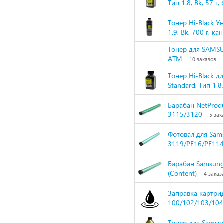
Тип 1.8, Bk, 57 г,
Тонер Hi-Black У
1.9, Bk, 700 г, ка
Тонер для SAMSU
АТМ
10 заказов
Тонер Hi-Black 
Standard, Тип 1.8,
Барабан NetProd
3115/3120
5 зак
Фотовал для Sa
3119/PE16/PE114
Барабан Samsung
(Content)
4 заказ
Заправка картри
100/102/103/104
Тонер для Samsu