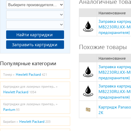
Аналогичные тов
Наименование
Заправка картрид
MB2230RU,KX-MB
предохранителя)
Найти картриджи
Заправить картриджи
Похожие товары
Наименование
Популярные категории
Заправка картрид
MB2230RU,KX-MB
Hewlett Packard
Тонер »
421
предохранителя)
Заправка картрид
Картриджи для лазерных принтер... »
MB2230RU,KX-MB
Hewlett Packard
1054
предохранителя)
Картриджи для лазерных принтер... »
Картридж Panaso
Pantum
93
2K
Hewlett Packard
Барабан »
203