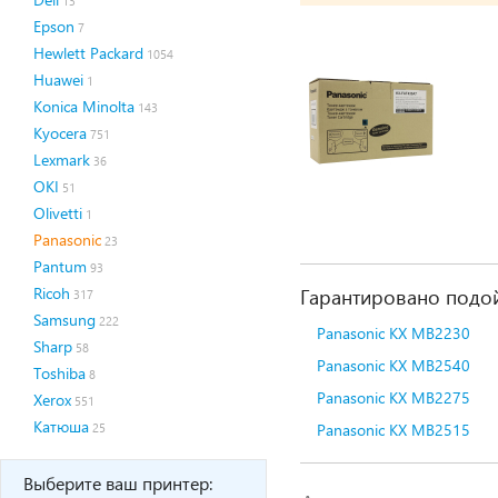
13
Epson
7
Hewlett Packard
1054
Huawei
1
Konica Minolta
143
Kyocera
751
Lexmark
36
OKI
51
Olivetti
1
Panasonic
23
Pantum
93
Ricoh
Гарантировано подой
317
Samsung
222
Panasonic KX MB2230
Sharp
58
Panasonic KX MB2540
Toshiba
8
Panasonic KX MB2275
Xerox
551
Катюша
Panasonic KX MB2515
25
Выберите ваш принтер: