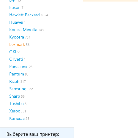
13
Epson
7
Hewlett Packard
1054
Huawei
1
Konica Minolta
143
Kyocera
751
Lexmark
36
OKI
51
Olivetti
1
Panasonic
23
Pantum
93
Ricoh
317
Samsung
222
Sharp
58
Toshiba
8
Xerox
551
Катюша
25
Выберите ваш принтер: