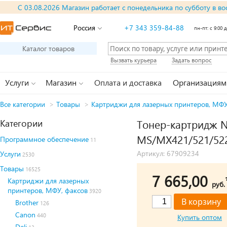
С 03.08.2026 Магазин работает с понедельника по субботу в во
Россия
+7 343 359-84-88
пн-пт: с 9:00 д
Каталог товаров
Вызвать курьера
Задать вопрос
Услуги
Магазин
Оплата и доставка
Организациям
Все категории
>
Товары
>
Картриджи для лазерных принтеров, МФУ
Категории
Тонер-картридж Ne
MS/MX421/521/522
Программное обеспечение
11
Артикул: 67909234
Услуги
2530
Товары
16525
7 665,00
Картриджи для лазерных
руб.
принтеров, МФУ, факсов
3920
Brother
126
Canon
440
Купить оптом
Deli