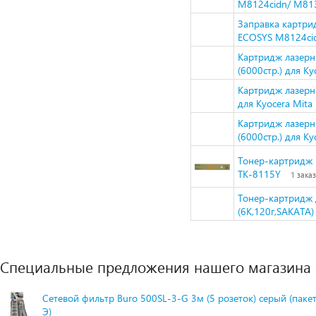
M8124cidn/ M813
Заправка картри
ECOSYS M8124cid
Картридж лазер
(6000стр.) для K
Картридж лазерн
для Kyocera Mit
Картридж лазерн
(6000стр.) для K
Тонер-картридж 
TK-8115Y
1 заказ
Тонер-картридж 
(6K,120г,SAKATA
Специальные предложения нашего магазина
Сетевой фильтр Buro 500SL-3-G 3м (5 розеток) серый (паке
Э)