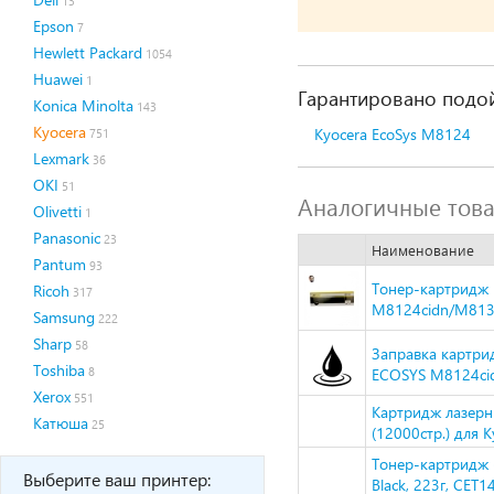
13
Epson
7
Hewlett Packard
1054
Huawei
1
Гарантировано подой
Konica Minolta
143
Kyocera
Kyocera EcoSys M8124
751
Lexmark
36
OKI
51
Аналогичные тов
Olivetti
1
Panasonic
23
Наименование
Pantum
93
Тонер-картридж H
Ricoh
317
M8124cidn/M8130
Samsung
222
Sharp
58
Заправка картри
Toshiba
8
ECOSYS M8124cid
Xerox
551
Картридж лазерн
Катюша
25
(12000стр.) для 
Тонер-картридж 
Выберите ваш принтер:
Black, 223г, CET