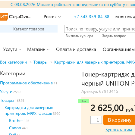
С 03.08.2026 Магазин работает с понедельника по субботу в во
Россия
+7 343 359-84-88
пн-пт: с 9:00 д
Каталог товаров
Вызвать курьера
Задать вопрос
Услуги
Магазин
Оплата и доставка
Организациям
Все категории
>
Товары
>
Картриджи для лазерных принтеров, МФУ
Категории
Тонер-картридж д
черный UNITON Pr
Программное обеспечение
11
Артикул: 67913415
Услуги
2530
Товары
16525
2 625,00
Картриджи для лазерных
руб.
принтеров, МФУ, факсов
3920
Brother
126
Canon
440
Купить оптом
Deli