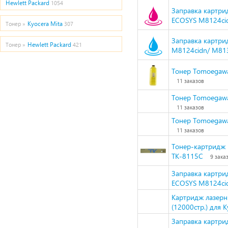
Hewlett Packard
1054
Заправка картри
ECOSYS M8124cid
Kyocera Mita
Тонер »
307
Заправка картри
Hewlett Packard
Тонер »
421
M8124cidn/ M813
Тонер Tomoegawa 
11 заказов
Тонер Tomoegawa 
11 заказов
Тонер Tomoegawa 
11 заказов
Тонер-картридж 
TK-8115C
9 зака
Заправка картри
ECOSYS M8124cid
Картридж лазерн
(12000стр.) для 
Заправка картри