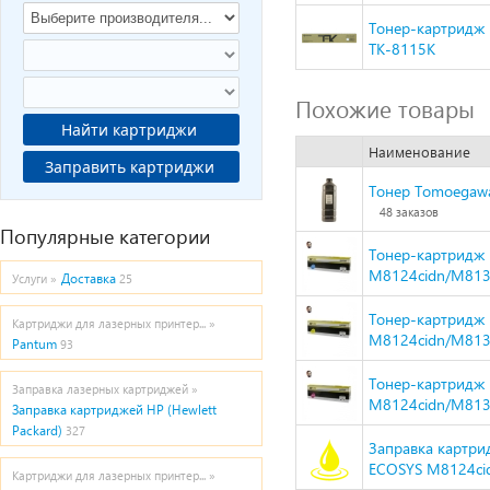
Тонер-картридж 
TK-8115K
Похожие товары
Найти картриджи
Наименование
Заправить картриджи
Тонер Tomoegawa 
48 заказов
Популярные категории
Тонер-картридж H
M8124cidn/M8130
Доставка
Услуги »
25
Тонер-картридж H
Картриджи для лазерных принтер... »
M8124cidn/M8130
Pantum
93
Тонер-картридж H
Заправка лазерных картриджей »
M8124cidn/M8130
Заправка картриджей HP (Hewlett
Packard)
327
Заправка картри
ECOSYS M8124cid
Картриджи для лазерных принтер... »