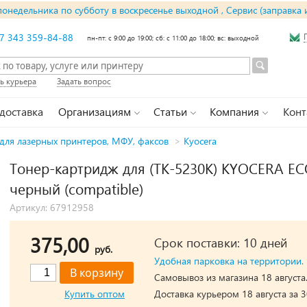
понедельника по субботу в воскресенье выходной , Сервис (заправка 
7 343 359-84-88
пн-пт: с 9:00 до 19:00; сб: с 11:00 до 18:00; вс: выходной
ь курьера
Задать вопрос
 доставка
Организациям
Статьи
Компания
Конт
для лазерных принтеров, МФУ, факсов
>
Kyocera
Тонер-картридж для (TK-5230K) KYOCERA EC
черный (compatible)
Артикул: 67912958
375,00
Срок поставки: 10 дней
руб.
Удобная парковка на территории.
Самовывоз из магазина 18 августа
Купить оптом
Доставка курьером 18 августа за 3