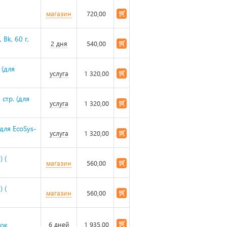
магазин
720,00
Bk, 60 г,
2 дня
540,00
 (для
услуга
1 320,00
стр. (для
услуга
1 320,00
для EcoSys-
услуга
1 320,00
 (
магазин
560,00
 (
магазин
560,00
нок
6 дней
1 935,00