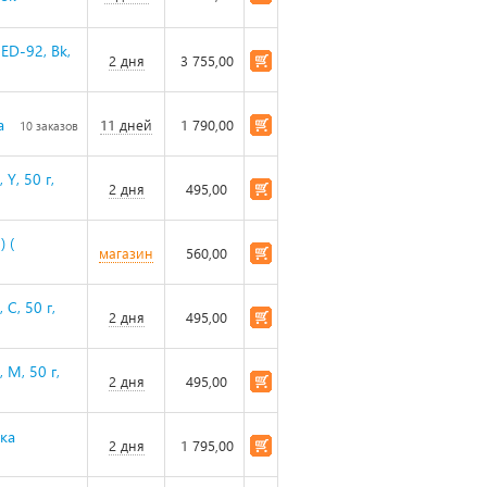
ED-92, Bk,
2 дня
3 755,00
а
11 дней
1 790,00
10 заказов
Y, 50 г,
2 дня
495,00
 (
магазин
560,00
С, 50 г,
2 дня
495,00
 M, 50 г,
2 дня
495,00
нка
2 дня
1 795,00