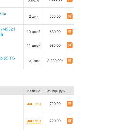
Mita
2 дня
555,00
21/M5521
10 дней
680,00
d)
11 дней
985,00
 (о) TK-
запрос
8 380,00*
Наличие
Розница, руб.
магазин
720,00
магазин
720,00