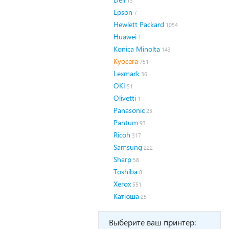
13
Epson
7
Hewlett Packard
1054
Huawei
1
Konica Minolta
143
Kyocera
751
Lexmark
36
OKI
51
Olivetti
1
Panasonic
23
Pantum
93
Ricoh
317
Samsung
222
Sharp
58
Toshiba
8
Xerox
551
Катюша
25
Выберите ваш принтер: