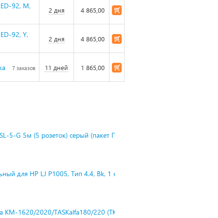
 ED-92, M,
2 дня
4 865,00
ED-92, Y,
2 дня
4 865,00
ка
11 дней
1 865,00
7 заказов
L-5-G 5м (5 розеток) серый (пакет П
ный для HP LJ P1005, Тип 4.4, Bk, 1 к
ra KM-1620/2020/TASKalfa180/220 (TK-