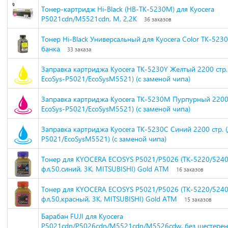
Тонер-картридж Hi-Black (HB-TK-5230M) для Kyocera
P5021cdn/M5521cdn, M, 2,2K
36 заказов
Тонер Hi-Black Универсальный для Kyocera Color TK-5230, 
банка
33 заказа
Заправка картриджа Kyocera TK-5230Y Желтый 2200 стр.
EcoSys-P5021/EcoSysM5521) (с заменой чипа)
Заправка картриджа Kyocera TK-5230M Пурпурный 2200 
EcoSys-P5021/EcoSysM5521) (с заменой чипа)
Заправка картриджа Kyocera TK-5230C Синий 2200 стр. (
P5021/EcoSysM5521) (с заменой чипа)
Тонер для KYOCERA ECOSYS P5021/P5026 (TK-5220/5240)
фл,50,синий, 3К, MITSUBISHI) Gold ATM
16 заказов
Тонер для KYOCERA ECOSYS P5021/P5026 (TK-5220/5240)
фл,50,красный, 3К, MITSUBISHI) Gold ATM
15 заказов
Барабан FUJI для Kyocera
P5021cdn/P5026cdn/M5521cdn/M5526cdw, без шестере