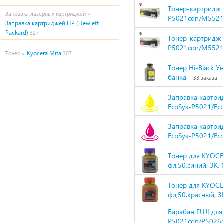
Тонер-картридж H
Заправка лазерных картриджей »
P5021cdn/M5521c
Заправка картриджей HP (Hewlett
Packard)
327
Тонер-картридж 
P5021cdn/M5521c
Kyocera Mita
Тонер »
307
Тонер Hi-Black Ун
банка
33 заказа
Заправка картри
EcoSys-P5021/Ec
Заправка картри
EcoSys-P5021/Ec
Тонер для KYOCE
фл,50,синий, 3К,
Тонер для KYOCE
фл,50,красный, 3
Барабан FUJI для
P5021cdn/P5026