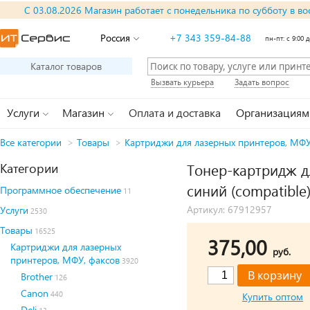
С 03.08.2026 Магазин работает с понедельника по субботу в во
Россия
+7 343 359-84-88
пн-пт: с 9:00 д
Каталог товаров
Вызвать курьера
Задать вопрос
Услуги
Магазин
Оплата и доставка
Организациям
Все категории
>
Товары
>
Картриджи для лазерных принтеров, МФУ
Категории
Тонер-картридж д
синий (compatible
Программное обеспечение
11
Артикул: 67912957
Услуги
2530
Товары
16525
375,00
Картриджи для лазерных
руб.
принтеров, МФУ, факсов
3920
Brother
126
Canon
440
Купить оптом
Deli