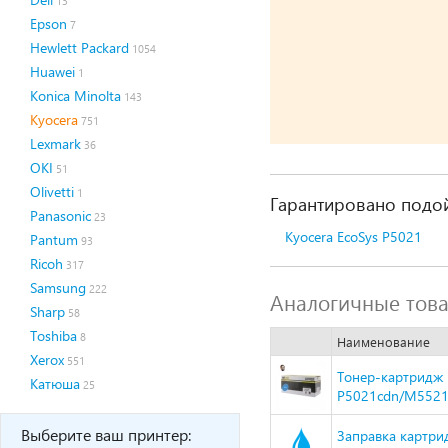
13
Epson
7
Hewlett Packard
1054
Huawei
1
Konica Minolta
143
Kyocera
751
Lexmark
36
OKI
51
Olivetti
1
Гарантировано подой
Panasonic
23
Kyocera EcoSys P5021
Pantum
93
Ricoh
317
Samsung
222
Аналогичные тов
Sharp
58
Toshiba
8
Наименование
Xerox
551
Тонер-картридж H
Катюша
25
P5021cdn/M5521c
Выберите ваш принтер:
Заправка картрид