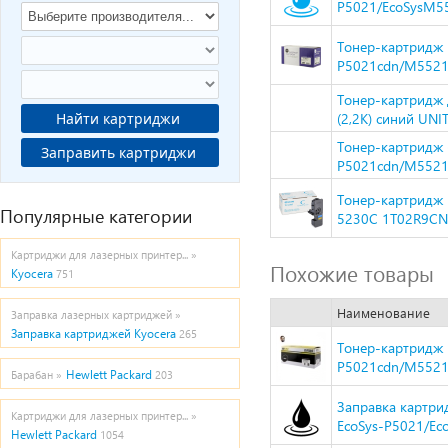
P5021/EcoSysM55
Тонер-картридж 
P5021cdn/M5521c
Тонер-картридж 
Найти картриджи
(2,2K) синий UNI
Тонер-картридж 
Заправить картриджи
P5021cdn/M5521c
Тонер-картридж 
Популярные категории
5230C 1T02R9CN
Картриджи для лазерных принтер... »
Похожие товары
Kyocera
751
Наименование
Заправка лазерных картриджей »
Заправка картриджей Kyocera
265
Тонер-картридж H
P5021cdn/M5521c
Hewlett Packard
Барабан »
203
Заправка картри
Картриджи для лазерных принтер... »
EcoSys-P5021/Ec
Hewlett Packard
1054