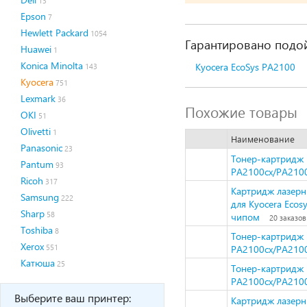
13
Epson
7
Hewlett Packard
1054
Гарантировано подой
Huawei
1
Konica Minolta
Kyocera EcoSys PA2100
143
Kyocera
751
Lexmark
36
Похожие товары
OKI
51
Olivetti
1
Наименование
Panasonic
23
Тонер-картридж H
Pantum
93
PA2100cx/PA2100
Ricoh
317
Картридж лазерн
Samsung
222
для Kyocera Eco
Sharp
58
чипом
20 заказов
Toshiba
8
Тонер-картридж 
Xerox
551
PA2100cx/PA2100
Катюша
25
Тонер-картридж 
PA2100cx/PA2100
Выберите ваш принтер:
Картридж лазерн