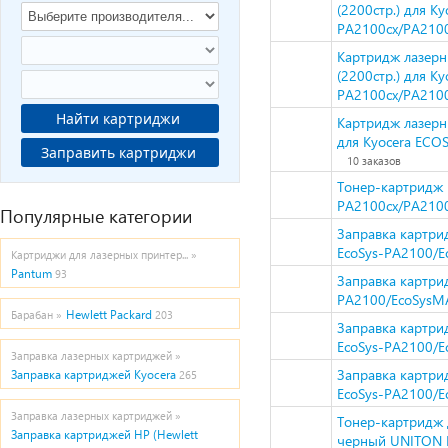
(2200стр.) для K
PA2100cx/PA210
Картридж лазер
(2200стр.) для K
PA2100cx/PA210
Найти картриджи
Картридж лазерн
для Kyocera ECO
Заправить картриджи
10 заказов
Тонер-картридж H
PA2100cx/PA2100
Популярные категории
Заправка картри
EcoSys-PA2100/
Картриджи для лазерных принтер... »
Pantum
93
Заправка картрид
PA2100/EcoSysM
Hewlett Packard
Барабан »
203
Заправка картри
EcoSys-PA2100/
Заправка лазерных картриджей »
Заправка картри
Заправка картриджей Kyocera
265
EcoSys-PA2100/
Заправка лазерных картриджей »
Тонер-картридж 
Заправка картриджей HP (Hewlett
черный UNITON 