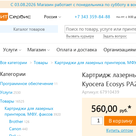
С 03.08.2026 Магазин работает с понедельника по субботу в во
Россия
+7 343 359-84-88
пн-пт: с 9:00 д
Каталог товаров
Вызвать курьера
Задать вопрос
Услуги
Магазин
Оплата и доставка
Организациям
Все категории
>
Товары
>
Картриджи для лазерных принтеров, МФУ
Категории
Картридж лазерный
Kyocera Ecosys P
Программное обеспечение
11
Артикул: 67910439
Услуги
2530
Товары
16525
560,00
*
Картриджи для лазерных
руб.
принтеров, МФУ, факсов
3920
Brother
126
Canon
440
Купить оптом
Deli