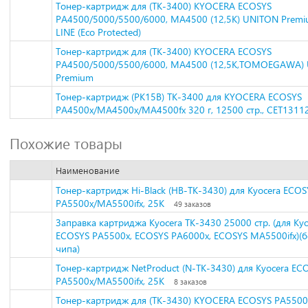
Тонер-картридж для (TK-3400) KYOCERA ECOSYS
PA4500/5000/5500/6000, MA4500 (12,5K) UNITON Prem
LINE (Eco Protected)
Тонер-картридж для (TK-3400) KYOCERA ECOSYS
PA4500/5000/5500/6000, MA4500 (12,5K,TOMOEGAWA)
Premium
Тонер-картридж (PK15B) TK-3400 для KYOCERA ECOSYS
PA4500x/MA4500x/MA4500fx 320 г, 12500 стр., CET1311
Похожие товары
Наименование
Тонер-картридж Hi-Black (HB-TK-3430) для Kyocera ECOS
PA5500x/MA5500ifx, 25K
49 заказов
Заправка картриджа Kyocera TK-3430 25000 стр. (для Kyo
ECOSYS PA5500x, ECOSYS PA6000x, ECOSYS MA5500ifx)(б
чипа)
Тонер-картридж NetProduct (N-TK-3430) для Kyocera EC
PA5500x/MA5500ifx, 25K
8 заказов
Тонер-картридж для (TK-3430) KYOCERA ECOSYS PA5500