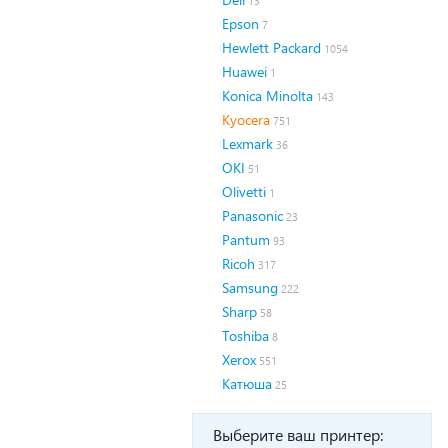
13
Epson
7
Hewlett Packard
1054
Huawei
1
Konica Minolta
143
Kyocera
751
Lexmark
36
OKI
51
Olivetti
1
Panasonic
23
Pantum
93
Ricoh
317
Samsung
222
Sharp
58
Toshiba
8
Xerox
551
Катюша
25
Выберите ваш принтер: