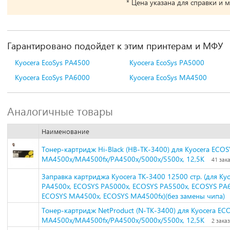
* Цена указана для справки и 
Гарантировано подойдет к этим принтерам и МФУ
Kyocera EcoSys PA4500
Kyocera EcoSys PA5000
Kyocera EcoSys PA6000
Kyocera EcoSys MA4500
Аналогичные товары
Наименование
Тонер-картридж Hi-Black (HB-TK-3400) для Kyocera ECOS
MA4500x/MA4500fx/PA4500x/5000x/5500x, 12,5K
41 зак
Заправка картриджа Kyocera TK-3400 12500 стр. (для Kyo
PA4500x, ECOSYS PA5000x, ECOSYS PA5500x, ECOSYS PA
ECOSYS MA4500x, ECOSYS MA4500fx)(без замены чипа)
Тонер-картридж NetProduct (N-TK-3400) для Kyocera EC
MA4500x/MA4500fx/PA4500x/5000x/5500x, 12,5K
2 зака