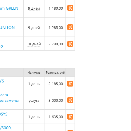
ium GREEN
9 дней
1 180,00
 UNITON
9 дней
1 285,00
10 дней
2 790,00
22
Наличие
Розница, руб.
YS
1 день
2 185,00
cera
ез замены
услуга
3 000,00
OSYS
1 день
1 635,00
/6000,