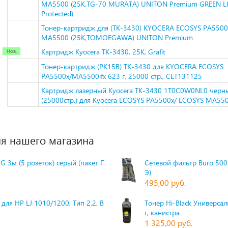
MA5500 (25K,TG-70 MURATA) UNITON Premium GREEN LI
Protected)
Тонер-картридж для (TK-3430) KYOCERA ECOSYS PA5500
MA5500 (25K,TOMOEGAWA) UNITON Premium
Картридж Kyocera TK-3430, 25K, Grafit
Тонер-картридж (PK15B) TK-3430 для KYOCERA ECOSYS
PA5500x/MA5500ifx 623 г, 25000 стр., CET131125
Картридж лазерный Kyocera TK-3430 1T0C0W0NL0 черн
(25000стр.) для Kyocera ECOSYS PA5500x/ ECOSYS MA550
я нашего магазина
G 3м (5 розеток) серый (пакет П
Сетевой фильтр Buro 500S
Э)
495,00 руб.
для HP LJ 1010/1200, Тип 2.2, Bk,
Тонер Hi-Black Универсаль
г, канистра
1 325,00 руб.