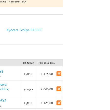
может измениться
Kyocera EcoSys PA5500
Наличие
Розница, руб.
YS
1 день
1 475,00
аз
cera
6000x,
услуга
2 040,00
OSYS
1 день
1 125,00
за