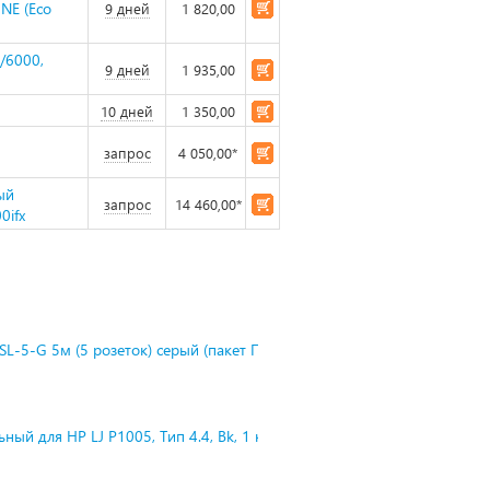
NE (Eco
9 дней
1 820,00
/6000,
9 дней
1 935,00
10 дней
1 350,00
запрос
4 050,00*
ый
запрос
14 460,00*
0ifx
L-5-G 5м (5 розеток) серый (пакет П
ный для HP LJ P1005, Тип 4.4, Bk, 1 к