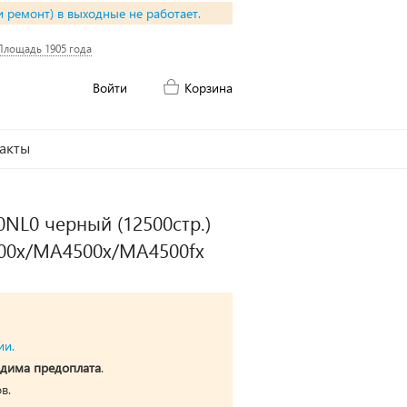
и ремонт) в выходные не работает.
Площадь 1905 года
Войти
Корзина
акты
NL0 черный (12500стр.)
000x/MA4500x/MA4500fx
ии.
дима предоплата
.
в.