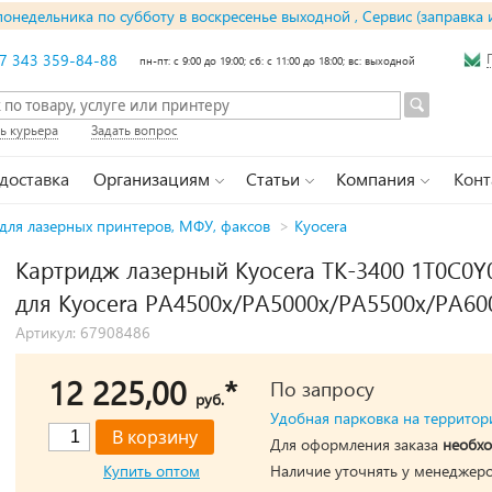
понедельника по субботу в воскресенье выходной , Сервис (заправка 
7 343 359-84-88
пн-пт: с 9:00 до 19:00; сб: с 11:00 до 18:00; вс: выходной
ь курьера
Задать вопрос
 доставка
Организациям
Статьи
Компания
Конт
для лазерных принтеров, МФУ, факсов
>
Kyocera
Картридж лазерный Kyocera TK-3400 1T0C0Y0
для Kyocera PA4500x/PA5000x/PA5500x/PA6
Артикул: 67908486
12 225,00
*
По запросу
руб.
Удобная парковка на территор
Для оформления заказа
необхо
Купить оптом
Наличие уточнять у менеджеро