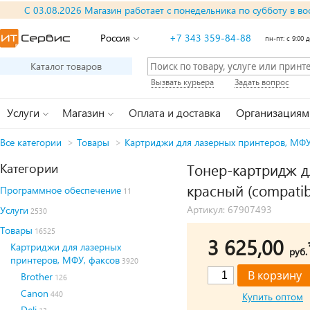
С 03.08.2026 Магазин работает с понедельника по субботу в во
Россия
+7 343 359-84-88
пн-пт: с 9:00 д
Каталог товаров
Вызвать курьера
Задать вопрос
Услуги
Магазин
Оплата и доставка
Организациям
Все категории
>
Товары
>
Картриджи для лазерных принтеров, МФУ
Категории
Тонер-картридж дл
красный (compatib
Программное обеспечение
11
Артикул: 67907493
Услуги
2530
Товары
16525
3 625,00
Картриджи для лазерных
руб.
принтеров, МФУ, факсов
3920
Brother
126
Canon
440
Купить оптом
Deli