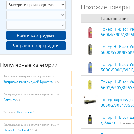
Похожие товары
Наименование
Тонер Hi-Black У
560M/590M/895M/
Найти картриджи
Заправить картриджи
Тонер Hi-Black У
560K/590K/895K/8
Популярные категории
Тонер Hi-Black У
560C/590C/895C/8
Заправка лазерных картриджей »
Тонер Hi-Black У
Заправка картриджей Kyocera
265
560Y/590Y/895Y/8
Картриджи для лазерных принтер... »
Тонер-картридж H
Pantum
93
3050ci/3051/3550
Доставка
Услуги »
25
Тонер Hi-Black д
г, банка
8 заказов
Картриджи для лазерных принтер... »
Hewlett Packard
1054