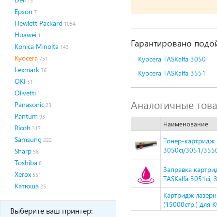
13
Epson
7
Hewlett Packard
1054
Huawei
1
Гарантировано подой
Konica Minolta
143
Kyocera
Kyocera TASKalfa 3050
751
Lexmark
36
Kyocera TASKalfa 3551
OKI
51
Olivetti
1
Аналогичные тов
Panasonic
23
Pantum
93
Наименование
Ricoh
317
Samsung
Тонер-картридж H
222
3050ci/3051/3550
Sharp
58
Toshiba
8
Заправка картри
Xerox
551
TASKalfa 3051ci, 
Катюша
25
Картридж лазер
(15000стр.) для 
Выберите ваш принтер: