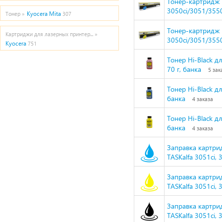
Тонер-картридж H
3050ci/3051/3550
Kyocera Mita
Тонер »
307
Тонер-картридж H
Картриджи для лазерных принтер... »
3050ci/3051/3550
Kyocera
751
Тонер Hi-Black 
70 г, банка
5 зак
Тонер Hi-Black д
банка
4 заказа
Тонер Hi-Black д
банка
4 заказа
Заправка картри
TASKalfa 3051ci, 
Заправка картри
TASKalfa 3051ci, 
Заправка картри
TASKalfa 3051ci, 