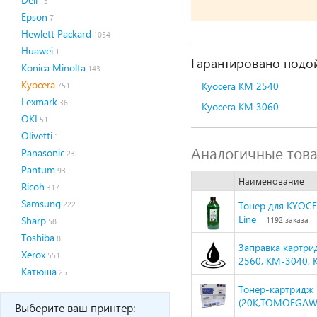
13
Epson
7
Hewlett Packard
1054
Huawei
1
Гарантировано подой
Konica Minolta
143
Kyocera
Kyocera KM 2540
751
Lexmark
36
Kyocera KM 3060
OKI
51
Olivetti
1
Аналогичные тов
Panasonic
23
Pantum
93
Наименование
Ricoh
317
Samsung
Тонер для KYOCE
222
Line
Sharp
1192 заказа
58
Toshiba
8
Заправка картри
Xerox
551
2560, KM-3040, 
Катюша
25
Тонер-картридж 
(20K,TOMOEGAW
Выберите ваш принтер: