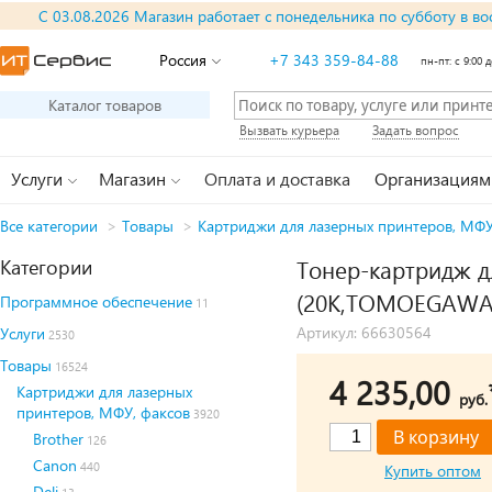
С 03.08.2026 Магазин работает с понедельника по субботу в во
Россия
+7 343 359-84-88
пн-пт: с 9:00 д
Каталог товаров
Вызвать курьера
Задать вопрос
Услуги
Магазин
Оплата и доставка
Организациям
Все категории
>
Товары
>
Картриджи для лазерных принтеров, МФУ
Категории
Тонер-картридж дл
(20K,TOMOEGAWA)
Программное обеспечение
11
Артикул: 66630564
Услуги
2530
Товары
16524
4 235,00
Картриджи для лазерных
руб.
принтеров, МФУ, факсов
3920
Brother
126
Canon
440
Купить оптом
Deli