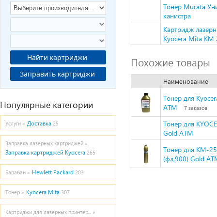
Тонер Murata Уни
канистра
Картридж лазерн
Kyocera Mita KM
Найти картриджи
Похожие товары
Заправить картриджи
Наименование
Тонер для Kyoce
Популярные категории
ATM
7 заказов
Тонер для KYOC
Доставка
Услуги »
25
Gold ATM
Заправка лазерных картриджей »
Тонер для KM-254
Заправка картриджей Kyocera
265
(фл,900) Gold A
Hewlett Packard
Барабан »
203
Kyocera Mita
Тонер »
307
Картриджи для лазерных принтер... »