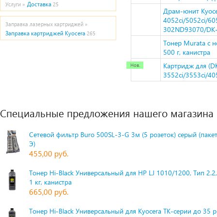
Доставка
Услуги »
25
Драм-юнит Kyoce
4052ci/5052ci/60
Заправка лазерных картриджей »
302ND93070/DK
Заправка картриджей Kyocera
265
Тонер Murata с н
500 г, канистра
Картридж для (D
3552ci/3553ci/40
Специальные предложения нашего магазина
Сетевой фильтр Buro 500SL-3-G 3м (5 розеток) серый (паке
Э)
455,00 руб.
Тонер Hi-Black Универсальный для HP LJ 1010/1200, Тип 2.2,
1 кг, канистра
665,00 руб.
Тонер Hi-Black Универсальный для Kyocera TK-серии до 35 