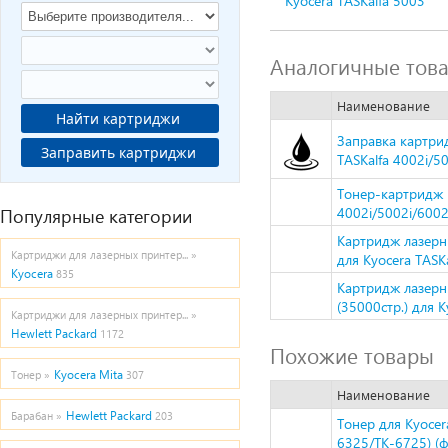
Kyocera TASKalfa 5003
Аналогичные тов
Наименование
Найти картриджи
Заправка картрид
Заправить картриджи
TASKalfa 4002i/50
Тонер-картридж N
Популярные категории
4002i/5002i/6002
Картридж лазерн
Картриджи для лазерных принтер... »
для Kyocera TASK
Kyocera
835
Картридж лазерн
(35000стр.) для 
Картриджи для лазерных принтер... »
Hewlett Packard
1172
Похожие товары
Kyocera Mita
Тонер »
307
Наименование
Hewlett Packard
Барабан »
203
Тонер для Kyocera
6325/TK-6725) (