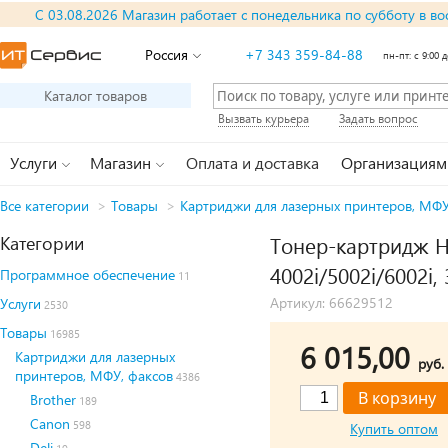
С 03.08.2026 Магазин работает с понедельника по субботу в во
Россия
+7 343 359-84-88
пн-пт: с 9:00 д
Каталог товаров
Вызвать курьера
Задать вопрос
Услуги
Магазин
Оплата и доставка
Организациям
Все категории
>
Товары
>
Картриджи для лазерных принтеров, МФУ
Категории
Тонер-картридж Hi
4002i/5002i/6002i,
Программное обеспечение
11
Артикул: 66629512
Услуги
2530
Товары
16985
6 015,00
Картриджи для лазерных
руб.
принтеров, МФУ, факсов
4386
Brother
189
Canon
598
Купить оптом
Deli