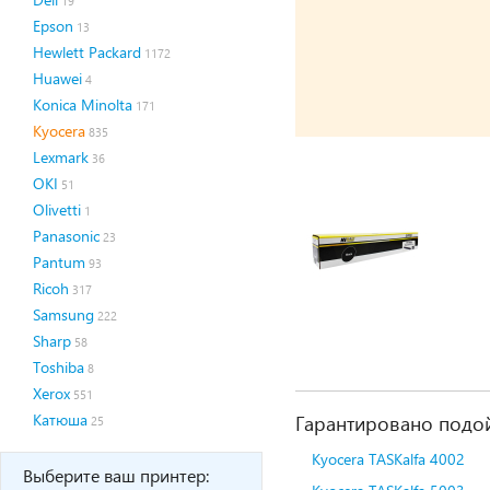
19
Epson
13
Hewlett Packard
1172
Huawei
4
Konica Minolta
171
Kyocera
835
Lexmark
36
OKI
51
Olivetti
1
Panasonic
23
Pantum
93
Ricoh
317
Samsung
222
Sharp
58
Toshiba
8
Xerox
551
Катюша
Гарантировано подой
25
Kyocera TASKalfa 4002
Выберите ваш принтер: