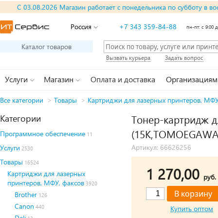
С 03.08.2026 Магазин работает с понедельника по субботу в во
Россия
+7 343 359-84-88
пн-пт: с 9:00 д
Каталог товаров
Вызвать курьера
Задать вопрос
Услуги
Магазин
Оплата и доставка
Организациям
Все категории
>
Товары
>
Картриджи для лазерных принтеров, МФУ
Категории
Тонер-картридж д
(15K,TOMOEGAWA
Программное обеспечение
11
Артикул: 66626256
Услуги
2530
Товары
16524
1 270,00
Картриджи для лазерных
руб.
принтеров, МФУ, факсов
3920
Brother
126
Canon
440
Купить оптом
Deli