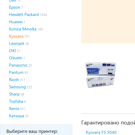
13
Epson
7
Hewlett Packard
1054
Huawei
1
Konica Minolta
143
Kyocera
751
Lexmark
36
OKI
51
Olivetti
1
Panasonic
23
Pantum
93
Ricoh
317
Samsung
222
Sharp
58
Toshiba
8
Xerox
551
Катюша
25
Гарантировано подой
Выберите ваш принтер:
Kyocera FS 3040