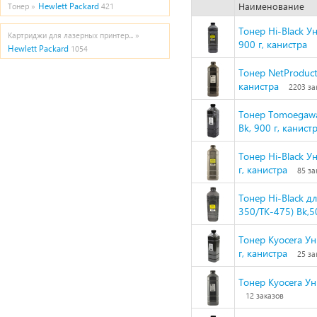
Наименование
Hewlett Packard
Тонер »
421
Тонер Hi-Black У
Картриджи для лазерных принтер... »
900 г, канистра
Hewlett Packard
1054
Тонер NetProduct
канистра
2203 за
Тонер Tomoegawa
Bk, 900 г, канист
Тонер Hi-Black У
г, канистра
85 за
Тонер Hi-Black д
350/TK-475) Bk,5
Тонер Kyocera У
г, канистра
25 за
Тонер Kyocera Ун
12 заказов