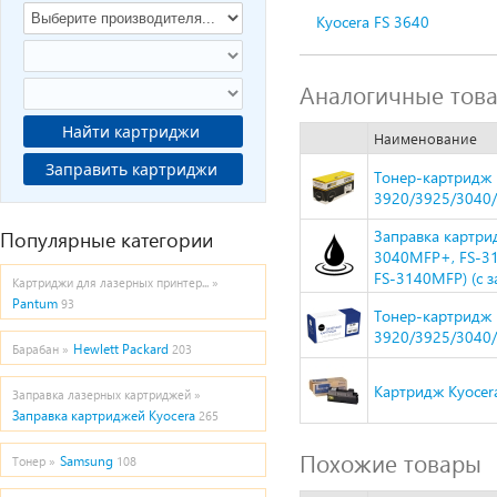
Kyocera FS 3640
Аналогичные тов
Найти картриджи
Наименование
Заправить картриджи
Тонер-картридж H
3920/3925/3040/
Популярные категории
Заправка картрид
3040MFP+, FS-3
FS-3140MFP) (с 
Картриджи для лазерных принтер... »
Pantum
93
Тонер-картридж N
3920/3925/3040/
Hewlett Packard
Барабан »
203
Картридж Kyocera
Заправка лазерных картриджей »
Заправка картриджей Kyocera
265
Похожие товары
Samsung
Тонер »
108